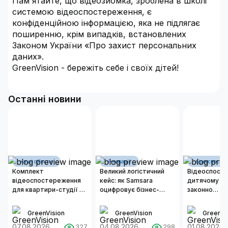
Пам'ятайте, що відеозйомка, зроблена в школі
системою відеоспостереження, є
конфіденційною інформацією, яка не підлягає
поширенню, крім випадків, встановлених
Законом України «Про захист персональних
даних».
GreenVision - бережіть себе і своїх дітей!
Останні новини
наші об'єкти
інновації
відеоспосте
Комплект
Великий логістичний
Відеоспост
відеоспостереження
кейс: як Samsara
дитячому са
для квартири-студії 50
оцифровує бізнес-
законно
м²
операції сучасних
встановлюв
автопарків
та як органі
GreenVision
GreenVision
GreenVi
надійну сис
07.08.2026
04.08.2026
безпеки?
01.08.2026
327
298