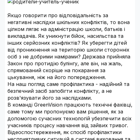
Якщо говорити про відповідальність за
негативні наслідки шкільних конфліктів, то вона
цілком лягає на адміністрацію школи, батьків і
викладачів. Як уникнути бійок, насильства та
інших серйозних конфліктів? Як уберегти дітей
від проникнення на територію школи сторонніх
осіб з не добрими намірами? Держава прийняла
Закон про протидію булінгу, але він, на жаль,
спрямований скоріше на покарання за
цькування, ніж на його попередження.
На наш погляд саме профілактика - надійний та
безпечний засіб запобігти конфлікту, а не
розв'язувати його за наслідками.
В команді GreenVision працюють технічні фахівці,
саме тому ми пропонуємо вам рішення, як за
допомогою сучасних технологій убезпечити всіх
учасників процесу навчання від зайвих тривог.
Відеоспостереження, як спосіб профілактики
несприятливих ситуацій в системі виховання та