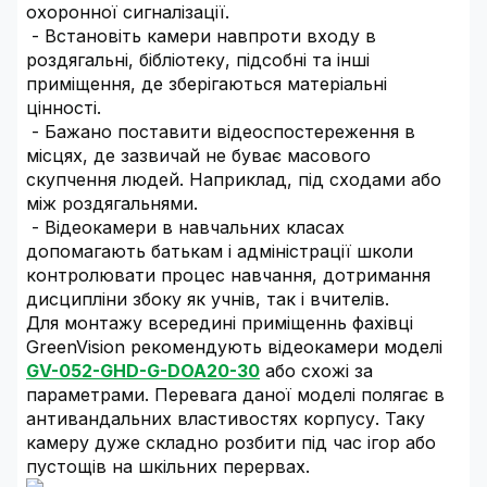
охоронної сигналізації.
- Встановіть камери навпроти входу в
роздягальні, бібліотеку, підсобні та інші
приміщення, де зберігаються матеріальні
цінності.
- Бажано поставити відеоспостереження в
місцях, де зазвичай не буває масового
скупчення людей. Наприклад, під сходами або
між роздягальнями.
- Відеокамери в навчальних класах
допомагають батькам і адміністрації школи
контролювати процес навчання, дотримання
дисципліни збоку як учнів, так і вчителів.
Для монтажу всередині приміщеннь фахівці
GreenVision рекомендують відеокамери моделі
GV-052-GHD-G-DOA20-30
або схожі за
параметрами. Перевага даної моделі полягає в
антивандальних властивостях корпусу. Таку
камеру дуже складно розбити під час ігор або
пустощів на шкільних перервах.