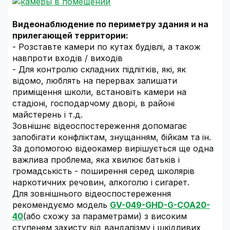
Видеонаблюдение по периметру здания и на
прилегающей территории:
- Розставте камери по кутах будівлі, а також
навпроти входів / виходів
- Для контролю складних підлітків, які, як
відомо, люблять на перервах залишати
приміщення школи, встановіть камери на
стадіоні, господарчому дворі, в районі
майстерень і т.д.
Зовнішнє відеоспостереження допомагає
запобігати конфліктам, знущанням, бійкам та ін.
За допомогою відеокамер вирішується ще одна
важлива проблема, яка хвилює батьків і
громадськість - поширення серед школярів
наркотичних речовин, алкоголю і сигарет.
Для зовнішнього відеоспостереження
рекомендуємо модель
GV-049-GHD-G-COA20-
40
(або схожу за параметрами) з високим
ступенем захисту від вандалізму і шкідливих