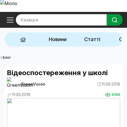
Камера
Новини
Статті
Ог
Блог
Відеоспостереження у школі
GreenVision
11.09.2019
11.09.2019
3089