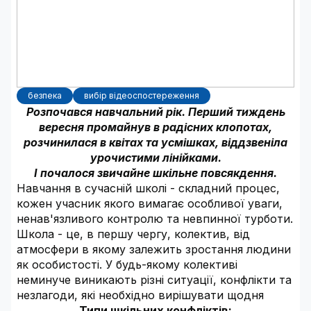
безпека
вибір відеоспостереження
Розпочався навчальний рік. Перший тиждень
вересня промайнув в радісних клопотах,
розчинилася в квітах та усмішках, віддзвеніла
урочистими лінійками.
І почалося звичайне шкільне повсякдення.
Навчання в сучасній школі - складний процес,
кожен учасник якого вимагає особливої уваги,
ненав'язливого контролю та невпинної турботи.
Школа - це, в першу чергу, колектив, від
атмосфери в якому залежить зростання людини
як особистості. У будь-якому колективі
неминуче виникають різні ситуації, конфлікти та
незлагоди, які необхідно вирішувати щодня
Типи шкільних конфліктів: