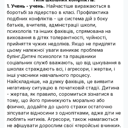
1. Учень - учень.
Найчастіше виражаються в
боротьбі за лідерство в класі. Профілактика
подібних конфліктів - це система дій з боку
батьків, вчителів, адміністрації школи,
психологів та інших фахівців, спрямована на
виховання в дітях толерантності, чуйності,
прийняття чужих недоліків. Якщо не приділяти
цьому належної уваги виникає проблема
булінг.Дитячі психологи та працівники
соціальних служб вважають, що від цькування в
школах страждають всі, і агресори, і жертви, і
інші учасники навчального процесу.
Найскладніше, на думку фахівців, це виявити
негативну ситуацію в початковій стадії. Дитина
- жертва, як правило, соромиться зізнатися в
тому, що його принижують морально або
фізично, додайте до цього страхи остаточно
зіпсувати відносини з однолітками, адже діти не
люблять нитиків. Агресори, також намагаються
не афішувати дорослим свої «геройські вчинки».