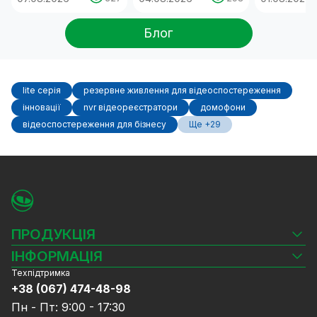
Блог
lite серія
резервне живлення для відеоспостереження
інновації
nvr відеореєстратори
домофони
відеоспостереження для бізнесу
Ще +29
ПРОДУКЦІЯ
Камери відеоспостереження
ІНФОРМАЦІЯ
Відеореєстратори
Техпідтримка
Блог
Комплекти відеоспостереження
+38 (067) 474-48-98
Доставка та оплата
СКУД
Пн - Пт: 9:00 - 17:30
Гарантія та Сервісне обслуговування