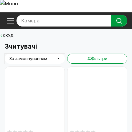
Камера
СКУД
Зчитувачі
За замовчуванням
Фільтри