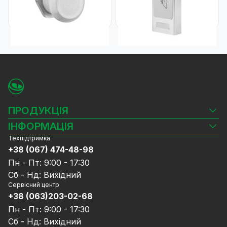
752
1 429
₴
₴
ПРОДУКЦІЯ
Камери відеоспостереження
ІНФОРМАЦІЯ
Відеореєстратори
Техпідтримка
Блог
Комплекти відеоспостереження
+38 (067) 474-48-98
Доставка та оплата
СКУД
Пн - Пт: 9:00 - 17:30
Гарантія та Сервісне обслуговування
Джерела живлення
Сб - Нд: Вихідний
Політика конфіденційності
Мережеве обладнання
Сервісний центр
Договір публічної оферти
+38 (063)203-02-68
Ноутбуки та комп'ютери
Співпраця
Аксесуари
Пн - Пт: 9:00 - 17:30
Послуги
Акції
Сб - Нд: Вихідний
Калькулятор розрахунку обсягу HDD