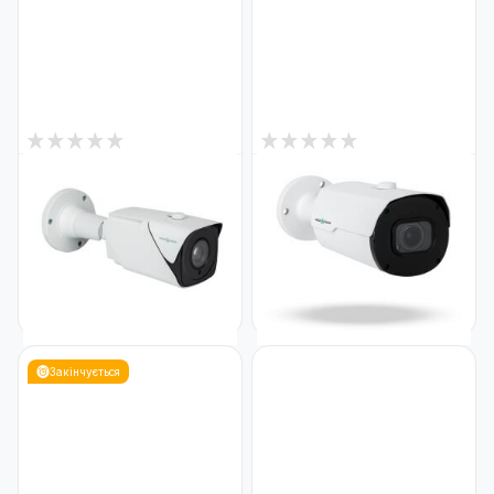
4
1
В наявності
В наявності
IP камера вулична 5MP POE
IP камера вулична 5MP POE
SD-карта GreenVision GV-
SD-карта GreenVision GV-
184-IP-IF-COS50-80 VMA
173-IP-IF-COS50-30 VMA
(Ultra AI)
(Ultra AI)
Код: 21339
Код: 19747
11 882
8 599
₴
₴
Закінчується