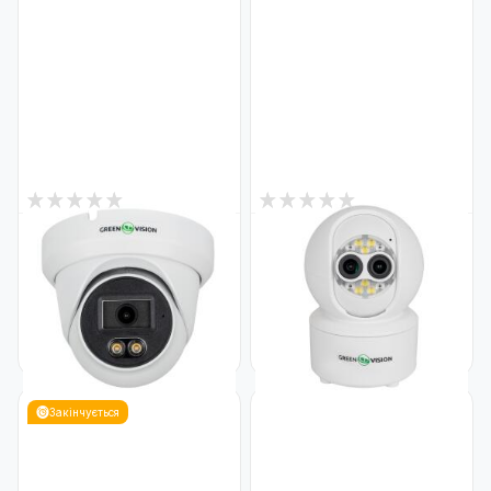
2
6
В наявності
В наявності
Зовнішня IP камера 6MP GV-
Бездротова поворотна
705-IP-FM-DOS60-30 SD
камера два об'єктиви GV-
(Lite)
193-GM-DIG40-10 5х PTZ
Код: 23630
Код: 23694
3 133
1 359
₴
₴
Закінчується