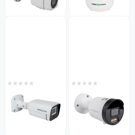
6 189
1 247
₴
₴
1
3
В наявності
В наявності
Зовнішня IP-камера
IP камера вулична 4MP POE
GreenVision 4 МР GV-192-IP-
SD-карта GreenVision GV-
FM-COA40-20 POE SD (Lite)
187-IP-ECO-AD-COS40-30
Код: 22735
Код: 21928
2 106
3 790
₴
₴