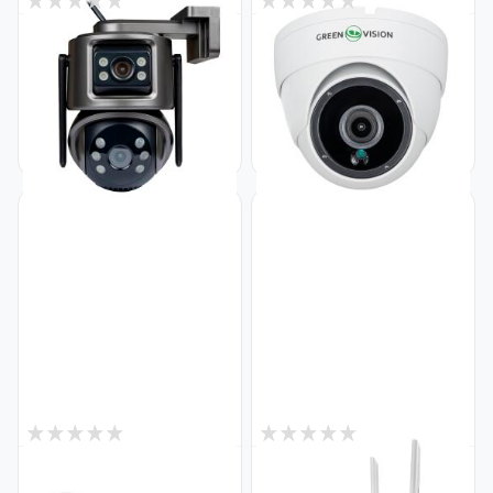
4
1
В наявності
В наявності
Бездротова поворотна
Зовнішня IP-камера
камера GV-201-IP-M-DOС30-
GreenVision GV-194-IP-FM-
30 SD
DOA40-20 POE 2.8
Код: 30283
Код: 23813
1 727
1 573
₴
₴
2
5
В наявності
В наявності
IP камера вулична 4MP POE
Бездротова поворотна