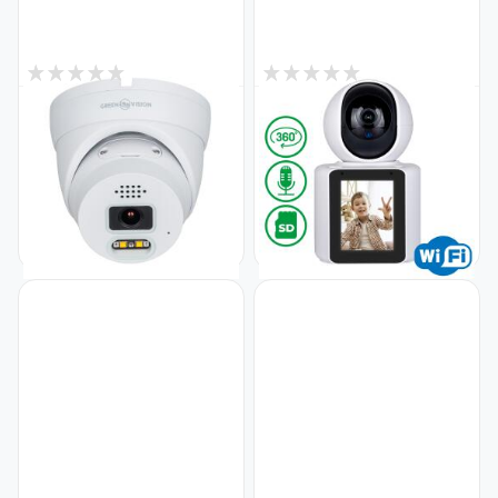
3
4
В наявності
В наявності
Антивандальна IP камера
Бездротова поворотна
вулична 5MP POE SD-карта
камера з екраном GV-196-
GreenVision GV-179-IP-I-AD-
DIG20-10 PTZ 2MP
DOS50-30 (Ultra AI)
Код: 24066
Код: 19753
5 087
1 990
₴
₴