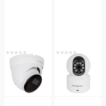
7
5
В наявності
В наявності
Антивандальна IP камера
Бездротова поворотна
вулична 5MP POE SD-карта
камера два об'єктиви GV-
GreenVision GV-172-IP-I-
186-GM-DIG40-10 PTZ 4MP
DOS50-30 (Ultra AI)
(2MP + 2MP)
Код: 19746
Код: 21379
4 420
1 534
₴
₴