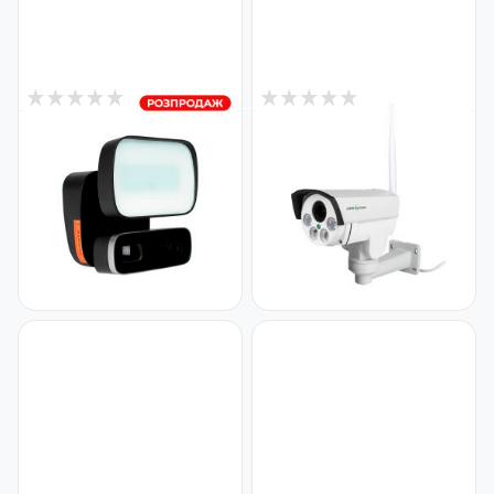
1
3
В наявності
В наявності
Камера відеоспостереження
4G камера
вулична IP Wi-Fi 2MP GV-120-
відеоспостереження
IP-GM-DOG20-12
вулична 5MP під SIM карту
Код: 14190
GV-170-IP-MC-COA50VM-60
4G PTZ
Код: 19578
1 855
9 650
₴
₴