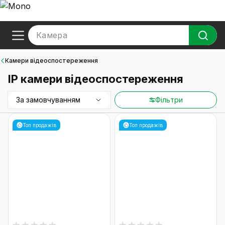
Камера
Камери відеоспостереження
IP камери відеоспостереження
За замовчуванням
Фільтри
Топ продажів
Топ продажів