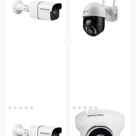
GreenVision GV-182-IP-FM-
камера GV-202-IP-M-
COA40-30 (Lite)
DOС40-30 SD (без блоку
Код: 20153
живлення)
Код: 30284
1 910
1 375
₴
₴
4
5
В наявності
В наявності
Камера відеоспостереження
Антивандальна IP камера
вулична IP POE 5MP GV-162-
вулична 5MP POE GreenVision
IP-FM-COA50-20
GV-163-IP-FM-DOA50-20