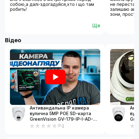
собою,а далі-здогадуйся,хто і що там
не переставл
робить!
залишаю авто
зони, просто
Ще
Відео
Антивандальна IP камера
Ант
вулична 5MP POE SD-карта
вул
GreenVision GV-179-IP-I-AD-
Gre
DOS50-30 (Ultra AI)
DOS1
3