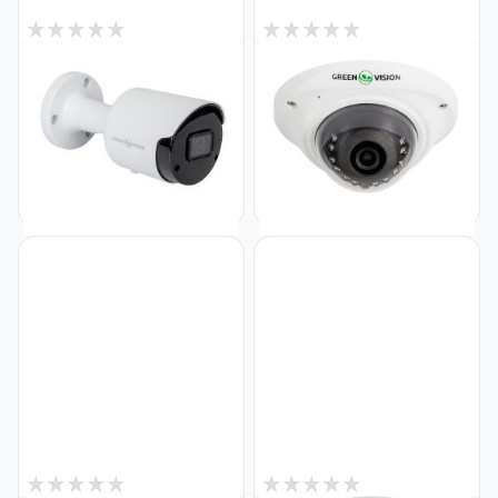
1
2
В наявності
В наявності
IP камера вулична 5MP POE
Антивандальна IP камера
SD-карта GreenVision GV-171-
вулична 5MP POE GreenVision
IP-I-COS50-30 (Ultra AI)
GV-164-IP-FM-DOA50-15
Код: 19745
(Lite)
Код: 17936
4 363
2 816
₴
₴
1
2