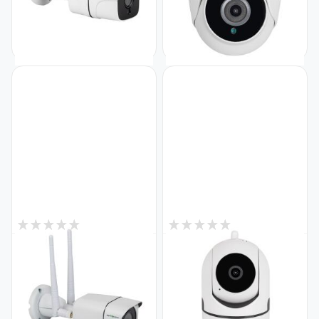
Код: 17934
(Lite)
Код: 17935
2 560
2 619
₴
₴
5
6
В наявності
В наявності
4G камера
Бездротова поворотна
відеоспостереження
камера GV-165-GM-DIG30-10
вулична 5MP під SIM карту
PTZ 3MP
GV-169-IP-MC-COA50-20 4G
Код: 19474
Код: 19577