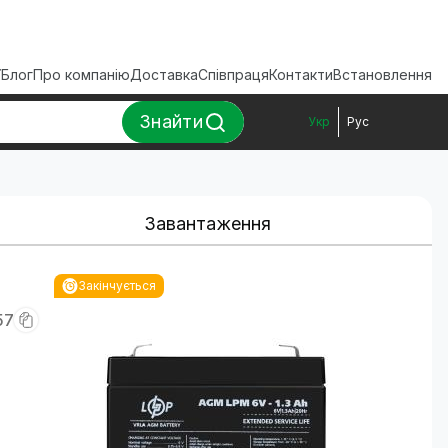
ї
Блог
Про компанію
Доставка
Співпраця
Контакти
Встановлення
Знайти
Укр
Рус
Завантаження
Закінчується
57