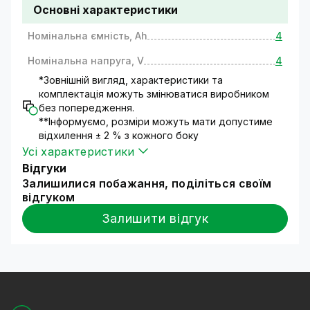
Основні характеристики
Зовнішня універсальна АКБ, виготовлена за
технологією AGM – повністю герметичне
Номінальна ємність, Ah
4
зовнішнє джерело живлення, яке не потребує
Номінальна напруга, V
4
технічного обслуговування в процесі
зберігання та експлуатації.
*Зовнішній вигляд, характеристики та
Технологія виготовлення універсальних
комплектація можуть змінюватися виробником
зовнішніх акумуляторів AGM (absorbent glass
без попередження.
**Інформуємо, розміри можуть мати допустиме
mat) передбачає наявність усередині батареї
відхилення ± 2 % з кожного боку
абсорбуючої прокладки зі скловолокна. АКБ
Усі характеристики
цього типу чудово справляються з
Відгуки
підвищеними навантаженнями.
Залишилися побажання, поділіться своїм
Переваги AGM акумулятора:
відгуком
Залишити відгук
Ресурс циклів заряд/розряд у AGM
акумулятора – 400* (загалом 5 років,
залежно від умов експлуатації).
Акумулятор можна встановлювати у
житлових приміщеннях. Відсутність вільного
рідкого електроліту між пластинами та повна