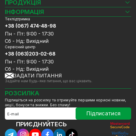
ПРОДУКЦІЯ
Камери відеоспостереження
ІНФОРМАЦІЯ
Відеореєстратори
Техпідтримка
Блог
Комплекти відеоспостереження
+38 (067) 474-48-98
Доставка та оплата
СКУД
Пн - Пт: 9:00 - 17:30
Гарантія та Сервісне обслуговування
Джерела живлення
Сб - Нд: Вихідний
Політика конфіденційності
Мережеве обладнання
Сервісний центр
Договір публічної оферти
+38 (063)203-02-68
Ноутбуки та комп'ютери
Співпраця
Аксесуари
Пн - Пт: 9:00 - 17:30
Послуги
Акції
Сб - Нд: Вихідний
Калькулятор розрахунку обсягу HDD
ЗАДАТИ ПИТАННЯ
Знижені в ціні товари
Задайте нам будь-яке питання, що вас цікавить.
GreenVision знижки
Мерч від GreenVision
РОЗСИЛКА
Товари для дому
Підпишіться на розсилку та отримуйте першими корисні новини,
Товари зняті з виробництва
акції, бонуси та знижки. Без спаму!
Підписатися
ПРИЄДНУЙТЕСЬ