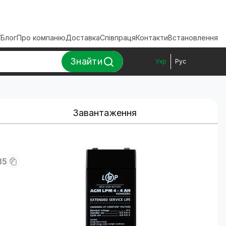
ї
Блог
Про компанію
Доставка
Співпраця
Контакти
Встановлення
Знайти
Укр
Рус
Завантаження
35