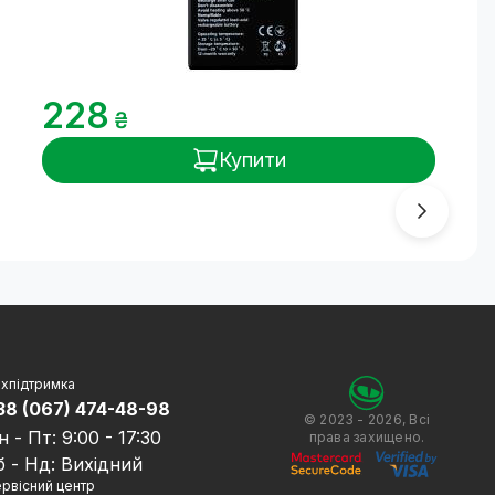
228
₴
Купити
хпідтримка
38 (067) 474-48-98
© 2023 - 2026, Всі
н - Пт: 9:00 - 17:30
права захищено.
б - Нд: Вихідний
рвісний центр