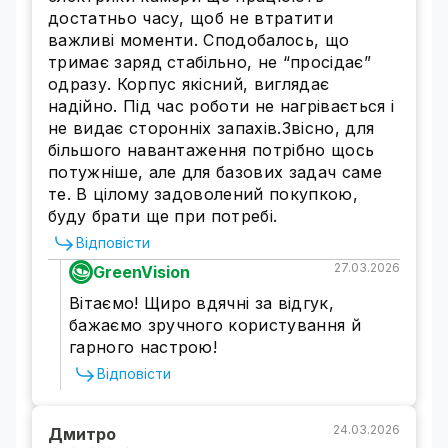
достатньо часу, щоб не втратити
важливі моменти. Сподобалось, що
тримає заряд стабільно, не “просідає”
одразу. Корпус якісний, виглядає
надійно. Під час роботи не нагрівається і
не видає сторонніх запахів.Звісно, для
більшого навантаження потрібно щось
потужніше, але для базових задач саме
те. В цілому задоволений покупкою,
буду брати ще при потребі.
Відповісти
27.03.2026
GreenVision
Вітаємо! Щиро вдячні за відгук,
бажаємо зручного користування й
гарного настрою!
Відповісти
24.03.2026
Дмитро