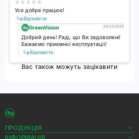
Усе добре працює!
Відповісти
24.03.2026
GreenVision
Добрий день! Раді, що Ви задоволені!
Бажаємо приємної експлуатації!
Відповісти
Вас також можуть зацікавити
ПРОДУКЦІЯ
Камери відеоспостереження
ІНФОРМАЦІЯ