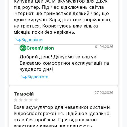
Купував цей AGM акумулятор для ДБЖ
під роутер. Під час відключень світла
інтернет ще тримається деякий час, що
дуже виручає. Заряджається нормально,
не гріється. Користуюсь вже кілька
місяців поки без нарікань.
Відповісти
01.04.2026
GreenVision
Добрий день! Дякуємо за відгук!
Бажаємо комфортної експлуатації та
чудового дня!
Відповісти
27.03.2026
Тимофій
Взяв акумулятор для невеликої системи
відеоспостереження. Підійшов ідеально,
став без проблем. При відключенні
електрики камери ще працюють