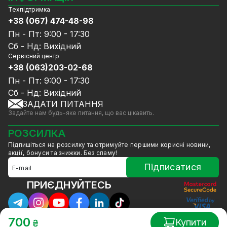
Відеореєстратори
Техпідтримка
Блог
Комплекти відеоспостереження
+38 (067) 474-48-98
Доставка та оплата
СКУД
Пн - Пт: 9:00 - 17:30
Гарантія та Сервісне обслуговування
Джерела живлення
Сб - Нд: Вихідний
Політика конфіденційності
Мережеве обладнання
Сервісний центр
Договір публічної оферти
+38 (063)203-02-68
Ноутбуки та комп'ютери
Співпраця
Аксесуари
Пн - Пт: 9:00 - 17:30
Послуги
Акції
Сб - Нд: Вихідний
Калькулятор розрахунку обсягу HDD
ЗАДАТИ ПИТАННЯ
Знижені в ціні товари
Задайте нам будь-яке питання, що вас цікавить.
GreenVision знижки
Мерч від GreenVision
РОЗСИЛКА
Товари для дому
Підпишіться на розсилку та отримуйте першими корисні новини,
Товари зняті з виробництва
акції, бонуси та знижки. Без спаму!
Підписатися
ПРИЄДНУЙТЕСЬ
700
Купити
₴