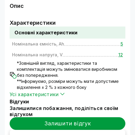
Опис
Акумулятор свинцево-кислотний
Характеристики
AGM
Основні характеристики
Зовнішня універсальна АКБ, виготовлена за
технологією AGM – повністю герметичне
Номінальна ємність, Ah
5
зовнішнє джерело живлення, яке не потребує
Номінальна напруга, V
12
технічного обслуговування в процесі
зберігання та експлуатації.
*Зовнішній вигляд, характеристики та
Технологія виготовлення універсальних
комплектація можуть змінюватися виробником
зовнішніх акумуляторів AGM (absorbent glass
без попередження.
**Інформуємо, розміри можуть мати допустиме
mat) передбачає наявність усередині батареї
відхилення ± 2 % з кожного боку
абсорбуючої прокладки зі скловолокна. АКБ
Усі характеристики
цього типу чудово справляються з
Відгуки
підвищеними навантаженнями.
Залишилися побажання, поділіться своїм
Переваги AGM акумулятора:
відгуком
Залишити відгук
Ресурс циклів заряд/розряд у AGM
акумулятора – 400* (загалом 5 років,