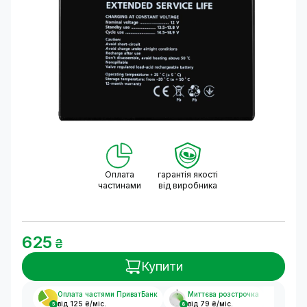
Оплата
гарантія якості
частинами
від виробника
625
₴
Купити
Оплата частями ПриватБанк
Миттєва розстрочка
від 125 ₴/міс.
від 79 ₴/міс.
5
8