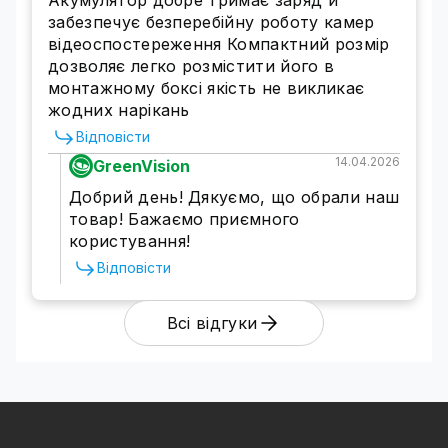
Акумулятор добре тримає заряд й
не встигають випаровуватись за межі
забезпечує безперебійну роботу камер
герметичного корпусу до моменту
відеоспостереження Компактний розмір
конденсації.
дозволяє легко розмістити його в
монтажному боксі якість не викликає
Області застосування: навіщо
жодних нарікань
потрібен свинцево-кислотний
Відповісти
акумулятор AGM?
14.04.2026
GreenVision
Універсальний зовнішній зарядний акумулятор
Добрий день! Дякуємо, що обрали наш
використовують:
товар! Бажаємо приємного
У телекомунікаційних та інших системах
користування!
зв'язку, у тому числі як зовнішній АКБ для
заряджання мобільних телефонів, рації тощо.
Відповісти
Для обладнання систем відеоспостереження,
безпеки, охоронної, протипожежної та іншої
Всі відгуки
сигналізації.
У системах безперебійного живлення
серверних станцій.
Як джерело живлення для медичного,
лабораторного, торговельного та іншого
спеціалізованого обладнання.