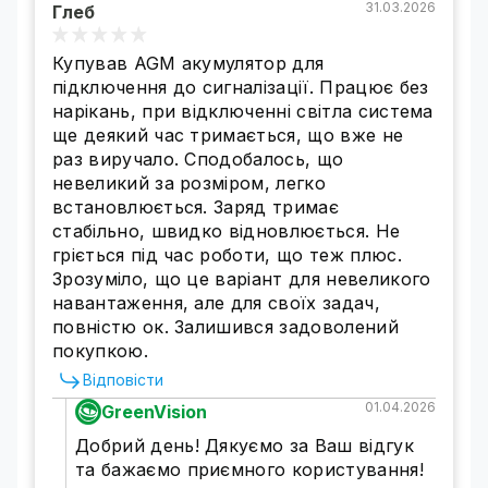
залежно від умов експлуатації).
31.03.2026
Глеб
Акумулятор можна встановлювати у
житлових приміщеннях. Відсутність вільного
Купував AGM акумулятор для
рідкого електроліту між пластинами та повна
підключення до сигналізації. Працює без
герметичність корпусу виключають
нарікань, при відключенні світла система
витікання кислоти та гарантують відсутність
ще деякий час тримається, що вже не
шкідливих випарів.
раз виручало. Сподобалось, що
Ці акумулятори при практичному
невеликий за розміром, легко
використанні показують стабільні результати
встановлюється. Заряд тримає
під час роботи в умовах низьких (-20°С) та
стабільно, швидко відновлюється. Не
високих (+50°С) температур навколишнього
гріється під час роботи, що теж плюс.
середовища.
Зрозуміло, що це варіант для невеликого
В експлуатації свинцево-кислотний
навантаження, але для своїх задач,
акумулятор AGM здатний витримувати
повністю ок. Залишився задоволений
тривалий розряд, циклічний розряд,
покупкою.
глибокий розряд і розряд високими
Відповісти
струмами.
01.04.2026
GreenVision
Акумулятори цього типу мають низькі
показники саморозряду при тривалому
Добрий день! Дякуємо за Ваш відгук
зберіганні та надійний самозахист від
та бажаємо приємного користування!
перерозряду та надмірного заряду батареї.