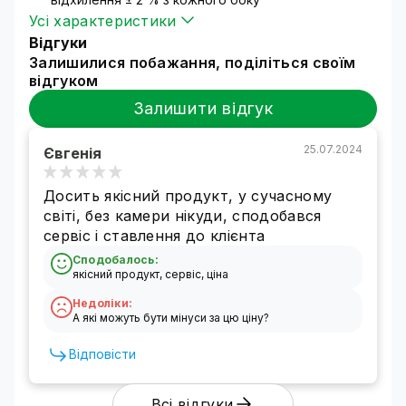
Усі характеристики
Відгуки
Залишилися побажання, поділіться своїм
відгуком
Залишити відгук
25.07.2024
Євгенія
Досить якісний продукт, у сучасному
світі, без камери нікуди, сподобався
сервіс і ставлення до клієнта
Сподобалось:
якісний продукт, сервіс, ціна
Недоліки:
А які можуть бути мінуси за цю ціну?
IP камера 5МП — чудова якість
зображення і рівень деталізації
Відповісти
Камера високої роздільної здатності
забезпечує якісні зображення, які можна
Всі відгуки