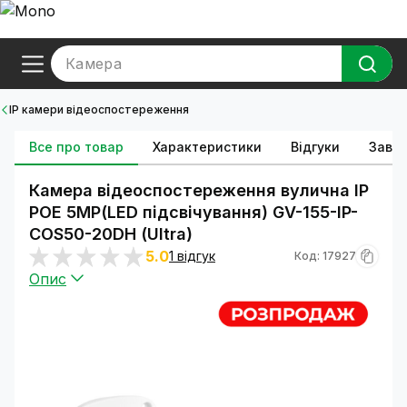
Камера
IP камери відеоспостереження
Все про товар
Характеристики
Відгуки
Зава
Камера відеоспостереження вулична IP
POE 5MP(LED підсвічування) GV-155-IP-
СOS50-20DH (Ultra)
5.0
1 відгук
Код: 17927
Опис