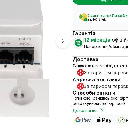
Оплата частями ПриватБан
від 163 ₴/міс.
5
Гарантія
12 місяців
офіційн
12
Повернення/обмін зді
Доставка
Самовивіз з відділен
За тарифом переві
Адресна доставка
За тарифом переві
Способи оплати
Готівкою, банківською кар
розрахунком для юр. осіб.
Детальніше