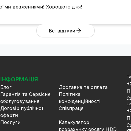
воїми враженнями! Хорошого дня!
Всі відгуки
Те
ІНФОРМАЦІЯ
+
Блог
Доставка та оплата
П
Гарантія та Сервісне
Політика
С
обслуговування
конфіденційності
Се
Договір публічної
Співпраця
+
оферти
П
Послуги
Калькулятор
С
розрахунку обсягу HDD