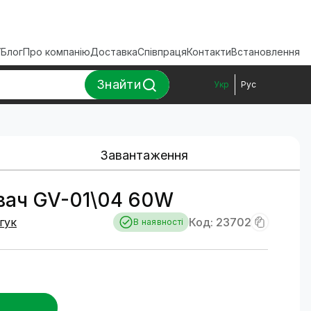
ї
Блог
Про компанію
Доставка
Співпраця
Контакти
Встановлення
Знайти
Укр
Рус
Завантаження
вач GV-01\04 60W
дгук
Код: 23702
В наявності