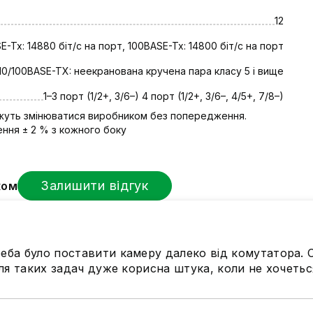
12
E-Tx: 14880 біт/с на порт, 100BASE-Tx: 14800 біт/с на порт
10/100BASE-TX: неекранована кручена пара класу 5 і вище
1–3 порт (1/2+, 3/6–) 4 порт (1/2+, 3/6–, 4/5+, 7/8–)
ожуть змінюватися виробником без попередження.
ння ± 2 % з кожного боку
Залишити відгук
ком
ба було поставити камеру далеко від комутатора. Си
я таких задач дуже корисна штука, коли не хочеться 