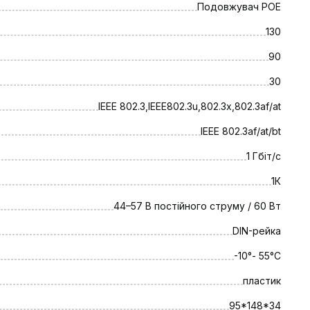
Подовжувач РОЕ
130
90
30
IEEE 802.3,IEEE802.3u,802.3x,802.3af/at
IEEE 802.3af/at/bt
1 Гбіт/с
1К
44–57 В постійного струму / 60 Вт
DIN-рейка
-10°- 55°C
пластик
95*148*34