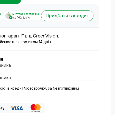
к
Миттєва розстрочка
Придбати в кредит
від 102 ₴/міс.
8
ої гарантії від GreenVision.
йснюється протягом 14 днів
ня
зника
зника
тою, в кредит/розстрочку, за безготівковим