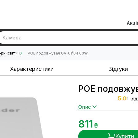
Акці
Камера
и (світчі)
POE подовжувач GV-01\04 60W
Характеристики
Відгуки
POE подовжу
5.0
1 ві
Опис
811
₴
Купити