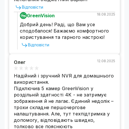
Відповісти
18.08.2025
GreenVision
Добрий день! Раді, що Вам усе
сподобалося! Бажаємо комфортного
користування та гарного настрою!
Відповісти
12.08.2025
Олег
Надійний і зручний NVR для домашнього
використання.
Підключив 5 камер GreenVision у
роздільній здатності 4K - не затримує
зображення й не лагає. Єдиний недолік –
трохи складне першочергове
налаштування. Але, тут техпідтримка у
допомогу, відповідають швидко,
толково все пояснюють