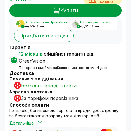
доставка
Купити
Оплата частями ПриватБанк
Миттєва розстрочка
від 504 ₴/міс.
від 315 ₴/міс.
5
8
Придбати в кредит
Гарантія
12 місяців
офіційної гарантії від
12
GreenVision.
Повернення/обмін здійснюється протягом 14 днів
Доставка
Самовивіз з відділення
Безкоштовна доставка
Адресна доставка
За тарифом перевізника
Способи оплати
Готівкою, банківською картою, в кредит/розстрочку,
за безготівковим розрахунком для юр. осіб.
Детальніше