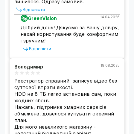
лишилося. Одразу замовив.
Повернення і обмін товару проводиться
Відповісти
відповідно до Закону України "Про захист
прав споживача".
14.04.2026
GreenVision
Добрий день! Дякуємо за Вашу довіру,
нехай користування буде комфортним
і зручним!
Відповісти
18.08.2025
Володимир
Реєстратор справний, записує відео без
суттєвої втрати якості.
HDD на 8 ТБ легко встановив сам, поки
жодних збоїв.
Нажаль, підтримка хмарних сервісів
обмежена, довелося купувати окремий
план.
Для мого невеликого магазину -
непоганий бюджетний варіант