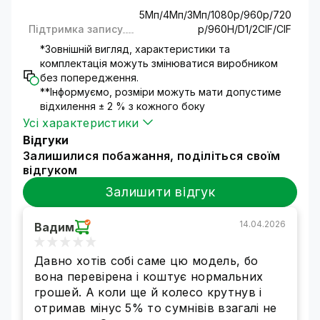
офіс, магазин і склад і т.д.
5Mп/4Mп/3Mп/1080p/960p/720
Представлена модель сумісна з мобільними
Підтримка запису
p/960H/D1/2CIF/CIF
пристроями, тобто у вас буде можливість
*Зовнішній вигляд, характеристики та
перегляду відеозаписів через спеціальні
комплектація можуть змінюватися виробником
додатки (для iOS, Android і ін.).
без попередження.
Реєстратор GreenVision V-N-S019/9 працює на
**Інформуємо, розміри можуть мати допустиме
відхилення ± 2 % з кожного боку
основі операційної системи Linux , яка має
Усі характеристики
стійкий імунітет до вірусів і хакерських атак.
Кількість 1 слота для HDD диска (8 ТВ) для
Відгуки
зберігання записаних зображень. Підтримка
Залишилися побажання, поділіться своїм
відгуком
хмарних сервісів.
Гарантія та доставка
Залишити відгук
Інтернет-магазин доставляє товар по всій
території України. Для отримання товару
14.04.2026
Вадим
заповніть заявку на сайті. Форм[Операционная
системаа оплати товару, терміни і спосіб
Давно хотів собі саме цю модель, бо
доставки обговорюються з покупцем при
вона перевірена і коштує нормальних
оформленні замовлення.
грошей. А коли ще й колесо крутнув і
Гарантія від виробника на GreenVision V-N-
отримав мінус 5% то сумнівів взагалі не
S019/9 - 12 місяців.