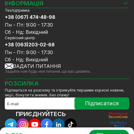
Камери відеоспостереження
ІНФОРМАЦІЯ
Відеореєстратори
Техпідтримка
Блог
Комплекти відеоспостереження
+38 (067) 474-48-98
Доставка та оплата
СКУД
Пн - Пт: 9:00 - 17:30
Гарантія та Сервісне обслуговування
Джерела живлення
Сб - Нд: Вихідний
Політика конфіденційності
Мережеве обладнання
Сервісний центр
Договір публічної оферти
+38 (063)203-02-68
Ноутбуки та комп'ютери
Співпраця
Аксесуари
Пн - Пт: 9:00 - 17:30
Послуги
Акції
Сб - Нд: Вихідний
Калькулятор розрахунку обсягу HDD
ЗАДАТИ ПИТАННЯ
Знижені в ціні товари
Задайте нам будь-яке питання, що вас цікавить.
GreenVision знижки
Мерч від GreenVision
РОЗСИЛКА
Товари для дому
Підпишіться на розсилку та отримуйте першими корисні новини,
Товари зняті з виробництва
акції, бонуси та знижки. Без спаму!
Підписатися
ПРИЄДНУЙТЕСЬ