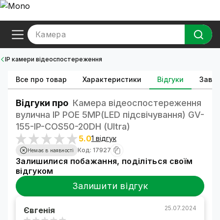
Камера
IP камери відеоспостереження
Все про товар
Характеристики
Відгуки
Зава
Відгуки про
Камера відеоспостереження
вулична IP POE 5MP(LED підсвічування) GV-
155-IP-СOS50-20DH (Ultra)
5.0
1 відгук
Код: 17927
Немає в наявності
Залишилися побажання, поділіться своїм
відгуком
Залишити відгук
25.07.2024
Євгенія