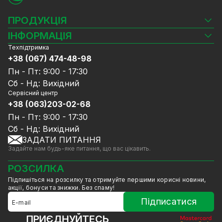
ПРОДУКЦІЯ
Камери відеоспостереження
ІНФОРМАЦІЯ
Відеореєстратори
Техпідтримка
Блог
Комплекти відеоспостереження
+38 (067) 474-48-98
Доставка та оплата
СКУД
Пн - Пт: 9:00 - 17:30
Гарантія та Сервісне обслуговування
Джерела живлення
Сб - Нд: Вихідний
Політика конфіденційності
Мережеве обладнання
Сервісний центр
Договір публічної оферти
+38 (063)203-02-68
Ноутбуки та комп'ютери
Співпраця
Аксесуари
Пн - Пт: 9:00 - 17:30
Послуги
Акції
Сб - Нд: Вихідний
Калькулятор розрахунку обсягу HDD
ЗАДАТИ ПИТАННЯ
Знижені в ціні товари
Задайте нам будь-яке питання, що вас цікавить.
GreenVision знижки
Мерч від GreenVision
РОЗСИЛКА
Товари для дому
Підпишіться на розсилку та отримуйте першими корисні новини,
Товари зняті з виробництва
акції, бонуси та знижки. Без спаму!
Підписатися
ПРИЄДНУЙТЕСЬ