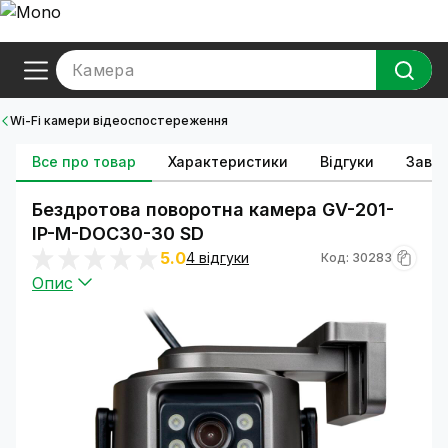
Камера
Wi-Fi камери відеоспостереження
Все про товар
Характеристики
Відгуки
Зава
Бездротова поворотна камера GV-201-
IP-M-DOС30-30 SD
5.0
4 відгуки
Код: 30283
Опис