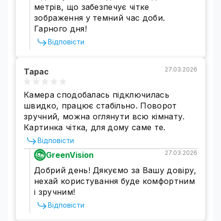
метрів, що забезпечує чітке
допомогою універсального монтажного
зображення у темний час доби.
кронштейна.
Гарного дня!
Відповісти
27.03.2026
Тарас
Камера сподобалась підключилась
швидко, працює стабільно. Поворот
зручний, можна оглянути всю кімнату.
Картинка чітка, для дому саме те.
Відповісти
27.03.2026
GreenVision
Високий рівень всепогодного
Добрий день! Дякуємо за Вашу довіру,
захисту
нехай користування буде комфортним
і зручним!
IP камера зовнішнього спостереження має
високий рівень захисту від шкідливих впливів
Відповісти
навколишнього середовища -
IP66.