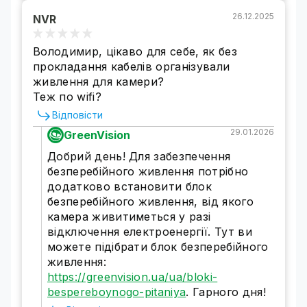
Екстремально висока або низька температура
26.12.2025
NVR
не вплине на роботу камери.
Володимир, цікаво для себе, як без
прокладання кабелів організували
живлення для камери?
Теж по wifi?
Відповісти
29.01.2026
GreenVision
Добрий день! Для забезпечення
безперебійного живлення потрібно
додатково встановити блок
безперебійного живлення, від якого
камера живитиметься у разі
відключення електроенергії. Тут ви
Надійний спосіб зберігання архівів
можете підібрати блок безперебійного
IP камера 6MP GreenVision обладнана слотом
живлення:
для SD-карти. Такий спосіб архівації зручний,
https://greenvision.ua/ua/bloki-
тому що можна легко переносити необхідні
bespereboynogo-pitaniya
. Гарного дня!
файли на інші носії та зберігати їх необхідну