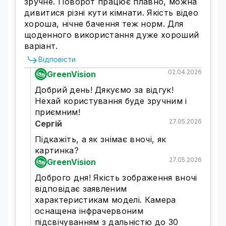
зручне. Поворот працює плавно, можна
дивитися різні кути кімнати. Якість відео
хороша, нічне бачення теж норм. Для
щоденного використання дуже хороший
варіант.
Відповісти
02.04.2026
GreenVision
Добрий день! Дякуємо за відгук!
Нехай користування буде зручним і
приємним!
Повне зображення з охопленням
27.05.2026
Сергій
360°
Підкажіть, а як знімає вночі, як
Переглядайте всі кути та усувайте сліпі
картинка?
зони за допомогою вертикального та
27.05.2026
GreenVision
горизонтального обертання камери.
Доброго дня! Якість зображення вночі
Збільшуйте або зменшуйте цифрове
відповідає заявленим
зображення, щоб побачити кожну деталь
характеристикам моделі. Камера
поблизу або далеко.
Камера з двома
оснащена інфрачервоним
об'єктивами – 3МП + 3МП.
Камеру можна
підсвічуванням з дальністю до 30
встановити на стелю, стіну чи стовп за