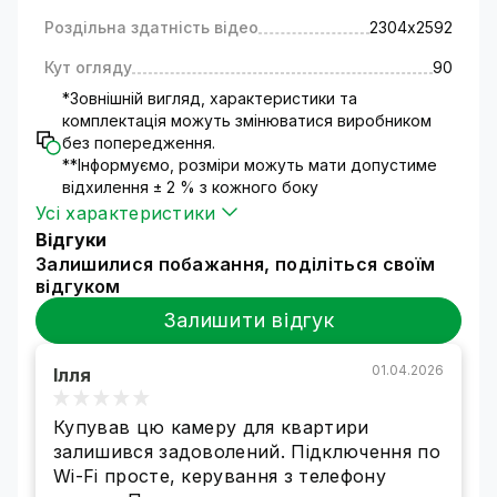
можливості моделі: поворот камери на 360°,
Роздільна здатність відео
2304х2592
повідомлення при русі та прямування за
Кут огляду
90
об'єктом, налаштування запису на microSD.
Модель має високий рейтинг стійкості до
*Зовнішній вигляд, характеристики та
атмосферних впливів IP66, що гарантує
комплектація можуть змінюватися виробником
надійну роботу на вулиці.
без попередження.
**Інформуємо, розміри можуть мати допустиме
відхилення ± 2 % з кожного боку
Усі характеристики
Відгуки
Залишилися побажання, поділіться своїм
відгуком
IP Wi-Fi камера GV-201-IP-M-DOС30-30 SD -
Залишити відгук
універсальний помічник для домашнього
відеоспостереження. Для підключення не
потрібно прокладання додаткових кабельних
01.04.2026
Ілля
мереж.
Просто підключіть камеру до розетки
та настройте Wi-Fi з'єднання.
Купував цю камеру для квартири
залишився задоволений. Підключення по
Wi-Fi просте, керування з телефону