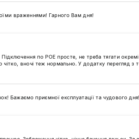
оїми враженнями! Гарного Вам дня!
Віддалений перегляд з ва
Дивіться відеозаписи в ре
параметрів системи, відтв
Завантажте
мобільний до
виявлення руху:
Підключення по POE просте, не треба тягати окремі 
чітко, вночі теж нормально. У додатку перегляд з те
ок! Бажаємо приємної експлуатації та чудового дня
плектації!
Замовити картку SD для камери відеоспо
рочена
та
детальна
інструкції зі встановлення обладн
хівців.