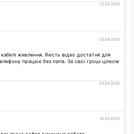
27.04.2026
шого смартфона за допомогою програми
XMEye
.
альному часі. Можливість налаштування
орення збережених подій тощо.
02.04.2026
даток XMEye
і отримуйте повідомлення про
кабелі живлення. Якість відео достатня для
лефону працює без лагів. За свої гроші цілком
03.04.2026
!
стереження можна за
посиланням
.
ання. Але ми наполегливо рекомендуємо для
30.03.2026