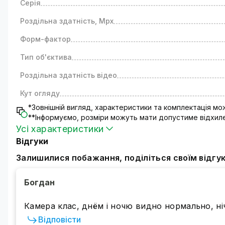
Серія
Роздільна здатність, Mpx
IP камера зовнішнього спостереження має високи
низька температура не вплине на роботу камери.
Форм-фактор
Тип об'єктива
IP камера 4MP POE GreenVision обладнана вбудов
Роздільна здатність відео
Це дасть змогу отримати додатковий рівень інформ
Кут огляду
Вулична IP 
*Зовнішній вигляд, характеристики та комплектація м
Режими денного та нічного бачення. Камера забезп
**Інформуємо, розміри можуть мати допустиме відхиле
Усі характеристики
погоду. Потужне інфрачервоне підсвічування дальн
активується, коли стає темно.
Відгуки
Залишилися побажання, поділіться своїм відгу
Можливість ав
До камери можна під'єднати
блок безперебійного
Богдан
від наявності електроенергії в загальній мережі жи
Камера клас, днём і ночю видно нормально, ніч
Відповісти