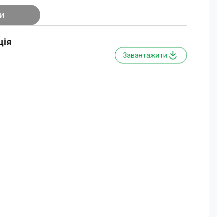
и
ція
Завантажити