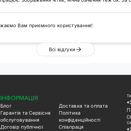
рацює. Зображення чітке, нічне бачення теж ок. За 
Бажаємо Вам приємного користування!
Всі відгуки
Те
ІНФОРМАЦІЯ
+
Блог
Доставка та оплата
П
Гарантія та Сервісне
Політика
С
обслуговування
конфіденційності
Се
Договір публічної
Співпраця
+