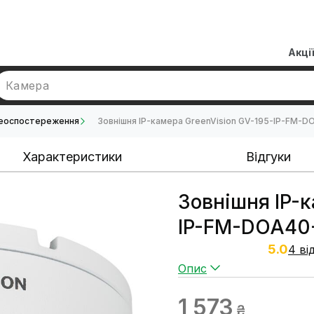
Акці
Камера
деоспостереження
Зовнішня IP-камера GreenVision GV-195-IP-FM-D
Характеристики
Відгуки
Зовнішня IP-
IP-FM-DOA40-
5.0
4 ві
Опис
1 573
₴