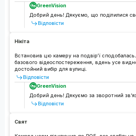
GreenVision
Добрий день! Дякуємо, що поділилися св
Відповісти
Нікіта
Встановив цю камеру на подвір’ї сподобалась. 
базового відеоспостереження, вдень усе видно 
достойний вибір для вулиці.
Відповісти
GreenVision
Добрий день! Дякуємо за зворотний зв’яз
Відповісти
Карта пам'яті не входить до ком
Для самостійного встановлення Вам доступні
ско
Свят
встановлення нашого обладнання звернутися до фа