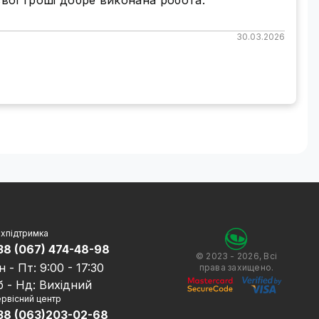
свої гроші добре виконана робота.
30.03.2026
хпідтримка
38 (067) 474-48-98
© 2023 - 2026, Всі
н - Пт: 9:00 - 17:30
права захищено.
б - Нд: Вихідний
рвісний центр
38 (063)203-02-68