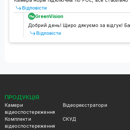
Камера норм підключив по POE, все стабільно п
Відповісти
GreenVision
Добрий день! Щиро дякуємо за відгук! 
Відповісти
ПРОДУКЦІЯ
Камери
Відеореєстратори
відеоспостереження
Комплекти
СКУД
відеоспостереження