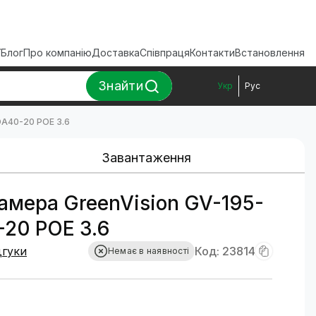
ї
Блог
Про компанію
Доставка
Співпраця
Контакти
Встановлення
Знайти
Укр
Рус
OA40-20 POE 3.6
Завантаження
камера GreenVision GV-195-
20 POE 3.6
дгуки
Код: 23814
Немає в наявності