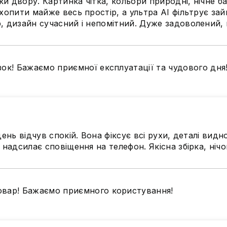
и двору. Картинка чітка, кольори природні, нічне б
дає змогу вловлювати найд
опити майже весь простір, а ультра AI фільтрує зайв
моментів.
р, дизайн сучасний і непомітний. Дуже задоволений,
ок! Бажаємо приємної експлуатації та чудового дня
ень відчув спокій. Вона фіксує всі рухи, деталі видно
 надсилає сповіщення на телефон. Якісна збірка, нічо
го захисту
овар! Бажаємо приємного користування!
 рівень захисту від
P67.
Екстремально висока
ри.