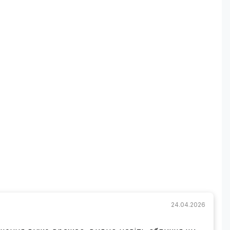
чудова якість зображення і рівень
деталізації
24.04.2026
здатності забезпечує якісні зображення, які можна
ня важливих деталей. Високоточна матриця
ікселів, ніж у стандартних IP камер (1080Р), що