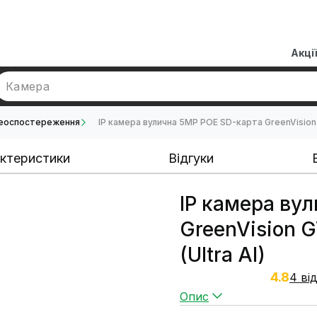
Акці
Камера
деоспостереження
IP камера вулична 5MP POE SD-карта GreenVision 
ктеристики
Відгуки
IP камера ву
GreenVision 
(Ultra AI)
4.8
4 ві
Опис