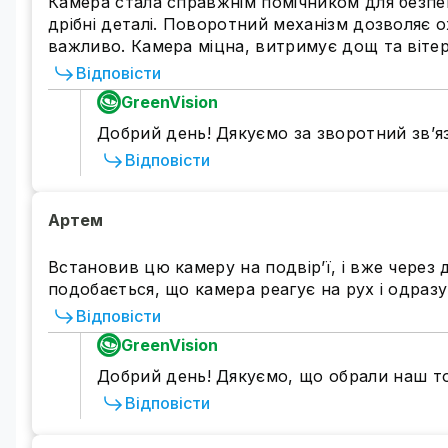
Камера стала справжнім помічником для безпек
дрібні деталі. Поворотний механізм дозволяє ох
важливо. Камера міцна, витримує дощ та віте
Відповісти
GreenVision
Добрий день! Дякуємо за зворотний зв’яз
Відповісти
Артем
Встановив цю камеру на подвір’ї, і вже через д
подобається, що камера реагує на рух і одразу
Відповісти
GreenVision
Високий рівень всепогодно
Добрий день! Дякуємо, що обрали наш т
IP камера зовнішнього спостереження має високий
Відповісти
шкідливих впливів навколишнього середовища -
I
або низька температура не вплине на роботу каме