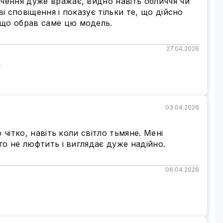
ачення дуже вражає, видно навіть обличчя чи
рібніші деталі для надійного фіксування важливих
і сповіщення і показує тільки те, що дійсно
 що обрав саме цю модель.
27.04.2026
!
03.04.2026
 чітко, навіть коли світло тьмяне. Мені
го не люфтить і виглядає дуже надійно.
06.04.2026