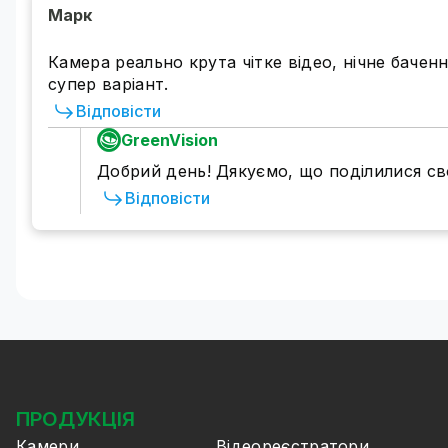
Марк
Камера реально крута чітке відео, нічне бачен
супер варіант.
Відповісти
GreenVision
Добрий день! Дякуємо, що поділилися с
Відповісти
ПРОДУКЦІЯ
Камери
Відеореєстратори