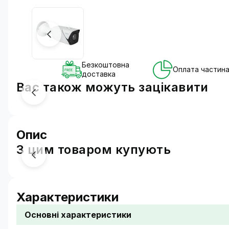
Безкоштовна
Оплата частин
доставка
Вас також можуть зацікавити
Опис
З цим товаром купують
Надійний захист з використанням
Навіть найдрібніші деталі не вислизнуть від Вашої у
Камеру оснащено розумним виявленням руху людин
Характеристики
Модель має високий рейтинг стійкості до атмосфер
Основні характеристики