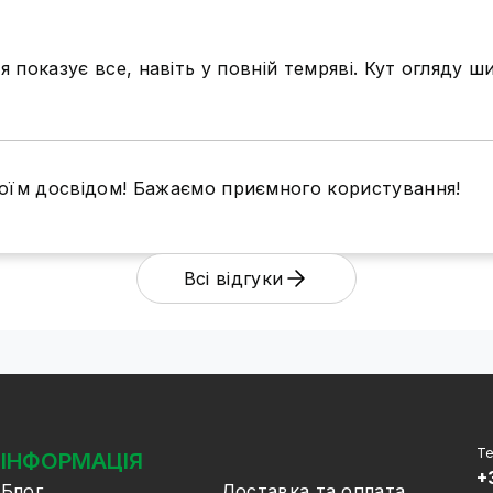
ня показує все, навіть у повній темряві. Кут огляду
воїм досвідом! Бажаємо приємного користування!
Всі відгуки
Надійний
IP камера 5MP POE GreenVi
архівації зручний, тому що
носії та зберігати їх необх
мікрофон GV-AVS-01
, тобт
Те
ІНФОРМАЦІЯ
прослуховувати аудіо
. Ка
+
рідкісних звуків (плач дитин
Блог
Доставка та оплата