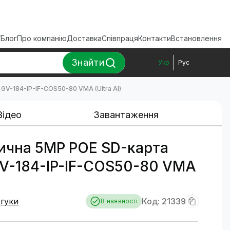
ї
Блог
Про компанію
Доставка
Співпраця
Контакти
Встановлення
Знайти
Укр
Рус
GV-184-IP-IF-COS50-80 VMA (Ultra AI)
Відео
Завантаження
лична 5MP POE SD-карта
GV-184-IP-IF-COS50-80 VMA
дгуки
Код: 21339
В наявності