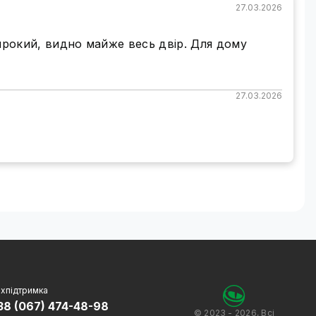
27.03.2026
 широкий, видно майже весь двір. Для дому
27.03.2026
 спосіб зберігання архівів
sion обладнана слотом для SD-карти. Такий спосіб
 можна легко переносити необхідні файли на інші
ідну кількість часу. До камери можна під'єднати
о
ви зможете не тільки переглядати відео, але і
хпідтримка
мера має інтелектуальну функцію виявлення
38 (067) 474-48-98
и, гавкіт собаки, постріл і т.п.). Це дасть змогу
© 2023 - 2026, Всі