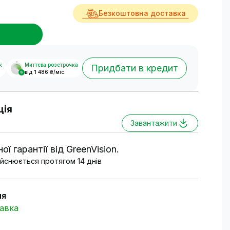
Безкоштовна доставка
к
Миттєва розстрочка
Придбати в кредит
від 1 486 ₴/міс.
8
ція
Завантажити
ої гарантії від GreenVision.
йснюється протягом 14 днів
ня
авка