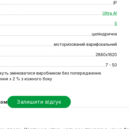
IP
Ultra AI
5
циліндрична
моторизований варифокальний
2880х1620
7 - 50
ожуть змінюватися виробником без попередження.
ння ± 2 % з кожного боку
IP камера 5МП — 
Залишити відгук
ком
Камера високої роздільної 
масштабувати для виявлен
забезпечує на 50% більше п