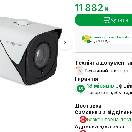
11 882
₴
Купити
Оплата частями ПриватБан
від 2 377 ₴/міс.
5
Технічна документа
Технічний паспорт
Гарантія
18 місяців
офіційн
18
Повернення/обмін зді
Доставка
Самовивіз з відділен
Безкоштовна дост
Адресна доставка