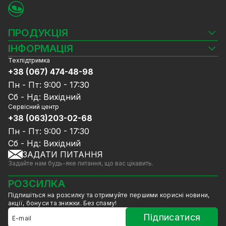
ПРОДУКЦІЯ
Камери відеоспостереження
ІНФОРМАЦІЯ
Відеореєстратори
Техпідтримка
Блог
Комплекти відеоспостереження
+38 (067) 474-48-98
Доставка та оплата
СКУД
Пн - Пт: 9:00 - 17:30
Гарантія та Сервісне обслуговування
Джерела живлення
Сб - Нд: Вихідний
Політика конфіденційності
Мережеве обладнання
Сервісний центр
Договір публічної оферти
+38 (063)203-02-68
Ноутбуки та комп'ютери
Співпраця
Аксесуари
Пн - Пт: 9:00 - 17:30
Послуги
Акції
Сб - Нд: Вихідний
Калькулятор розрахунку обсягу HDD
ЗАДАТИ ПИТАННЯ
Знижені в ціні товари
Задайте нам будь-яке питання, що вас цікавить.
GreenVision знижки
Мерч від GreenVision
РОЗСИЛКА
Товари для дому
Підпишіться на розсилку та отримуйте першими корисні новини,
Товари зняті з виробництва
акції, бонуси та знижки. Без спаму!
Підписатися