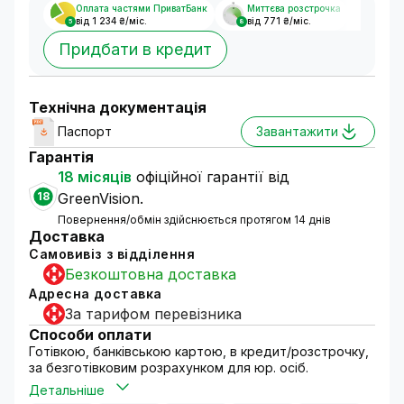
Оплата частями ПриватБанк
Миттєва розстрочка
від 1 234 ₴/міс.
від 771 ₴/міс.
5
8
Придбати в кредит
Технічна документація
Паспорт
Завантажити
Гарантія
18 місяців
офіційної гарантії від
18
GreenVision.
Повернення/обмін здійснюється протягом 14 днів
Доставка
Самовивіз з відділення
Безкоштовна доставка
Адресна доставка
За тарифом перевізника
Способи оплати
Готівкою, банківською картою, в кредит/розстрочку,
за безготівковим розрахунком для юр. осіб.
Детальніше