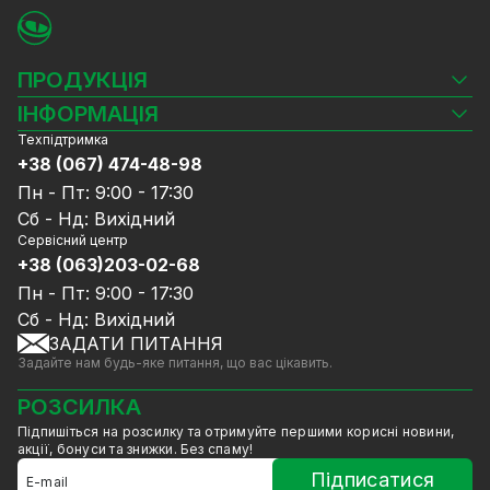
ПРОДУКЦІЯ
Камери відеоспостереження
ІНФОРМАЦІЯ
Відеореєстратори
Техпідтримка
Блог
Комплекти відеоспостереження
+38 (067) 474-48-98
Доставка та оплата
СКУД
Пн - Пт: 9:00 - 17:30
Гарантія та Сервісне обслуговування
Джерела живлення
Сб - Нд: Вихідний
Політика конфіденційності
Мережеве обладнання
Сервісний центр
Договір публічної оферти
+38 (063)203-02-68
Ноутбуки та комп'ютери
Співпраця
Аксесуари
Пн - Пт: 9:00 - 17:30
Послуги
Акції
Сб - Нд: Вихідний
Калькулятор розрахунку обсягу HDD
ЗАДАТИ ПИТАННЯ
Знижені в ціні товари
Задайте нам будь-яке питання, що вас цікавить.
GreenVision знижки
Мерч від GreenVision
РОЗСИЛКА
Товари для дому
Підпишіться на розсилку та отримуйте першими корисні новини,
Товари зняті з виробництва
акції, бонуси та знижки. Без спаму!
Підписатися