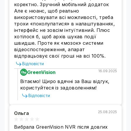
дитини, гавкіт собаки, постріл і т.п.)
коректно. Зручний мобільний додаток
LPD
- Визначення номерних знаків
Але є нюанс, щоб реально
ANR
- Удосконалена система підключення,
використовувати всі можливості, треба
з'єднання та передачі сигналу
трохи «поколупатися» в налаштуваннях,
Представлена модель сумісна з мобільними
інтерфейс не зовсім інтуїтивний. Плюс
пристроями, тобто у вас буде можливість
хотілося б, щоб архів шукав події
перегляду відеозаписів через спеціальні
швидше. Проте як «мозок» системи
додатки (для iOS, Android і ін.).
відеоспостереження, апарат
Реєстратор GreenVision працює на основі
відпрацьовує свої гроші на всі 100%.
операційної системи [Операционная система],
Відповісти
яка має стійкий імунітет до вірусів і
хакерських атак. 1 слота для HDD диска (10
16.09.2025
GreenVision
ТВ) для зберігання записаних зображень.
Вітаємо! Щиро вдячні за Ваш відгук,
Підтримка хмарних сервісів.
користуйтеся із задоволенням!
Ви можете завантажити
мобільний додаток
Відповісти
GVSS
за вказаними посиланнями:
для iPhone
для Android
25.08.2025
Ольга
Технічні характеристики
Відеореєстратор (NVR) для [Технология
Вибрала GreenVision NVR після довгих
передачи видео] камер GreenVision .