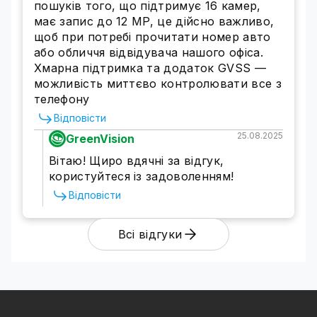
пошуків того, що підтримує 16 камер,
Підтримує IP камери [Поддержка камер IP,
має запис до 12 MP, це дійсно важливо,
MP];
щоб при потребі прочитати номер авто
Кодак стиснення: [Сжатие видео];
або обличчя відвідувача нашого офіса.
Відеовиходи: [Видеовыход];
Хмарна підтримка та додаток GVSS —
[Кол-во USB-портов] USB-порту.
можливість миттєво контролювати все з
Гарантія та доставка
телефону
Інтернет-магазин доставляє товар по всій
Відповісти
території України. Для отримання товару
заповніть заявку на сайті. Форма оплати
25.08.2025
GreenVision
товару, терміни і спосіб доставки
Вітаю! Щиро вдячні за відгук,
обговорюються з покупцем при оформленні
користуйтеся із задоволенням!
замовлення.
Відповісти
Гарантія від виробника на GreenVision 18
місяців.
Повернення і обмін товару проводиться
Всі відгуки
відповідно до Закону України "Про захист
прав споживача".