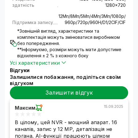
необхідно контролювати об'єкти,
здатність
1280x720
розосереджені на великих відстанях.
Наприклад, житловий будинок (квартира) і
12Мп/8Mп/5Mп/4Mп/3Mп/1080p/
Підтримка запису
960p/720p/960H/D1/2CIF/CIF
офіс, магазин і склад і т.д.
Представлена модель має
нові
*Зовнішній вигляд, характеристики та
інтелектуальні можливості
для більш
комплектація можуть змінюватися виробником
ефективного користування:
без попередження.
**Інформуємо, розміри можуть мати допустиме
PID
- Виявлення вторгнень по периметру
відхилення ± 2 % з кожного боку
LCD
- Виявлення перетину ліній
Усі характеристики
SOD
- Функція виявлення стаціонарних
Відгуки
об'єктів
Залишилися побажання, поділіться своїм
PD/VD
- Функція виявлення людей, що
відгуком
рухаються в заздалегідь визначеній зоні
FD
- Розпізнавання осіб
Залишити відгук
CC
- Функція перехресного підрахунку часу
переміщення об'єктів чи людей віртуальними
15.09.2025
Максим
лініями
HM
- Функція "теплова карта" виділяє області
В цілому, цей NVR - мощний апарат. 16
із найбільшою концентрацією людей
каналів, запис у 12 МР, деталізація не
RSD
- Виявлення рідкісних звуків (плач
погана. AI-функції працюють цілком