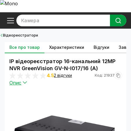
Камера
Відеореєстратори
Все про товар
Характеристики
Відгуки
Зава
IP відеореєстратор 16-канальний 12MP
NVR GreenVision GV-N-I017/16 (A)
4.5
2 відгуки
Код: 21937
Опис