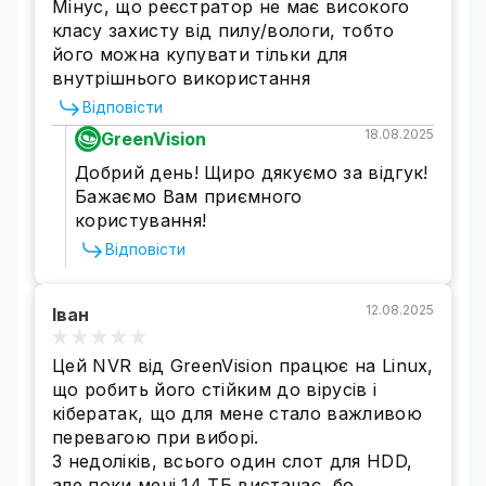
Мінус, що реєстратор не має високого
класу захисту від пилу/вологи, тобто
його можна купувати тільки для
внутрішнього використання
Відповісти
18.08.2025
GreenVision
Добрий день! Щиро дякуємо за відгук!
Бажаємо Вам приємного
користування!
Відповісти
12.08.2025
Іван
Цей NVR від GreenVision працює на Linux,
що робить його стійким до вірусів і
кібератак, що для мене стало важливою
перевагою при виборі.
З недоліків, всього один слот для HDD,
але поки мені 14 ТБ вистачає, бо