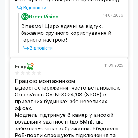
Відповісти
14.04.2026
GreenVision
Вітаємо! Щиро вдячні за відгук,
бажаємо зручного користування й
гарного настрою!
Відповісти
11.09.2025
Егор
Працюю монтажником
відеоспостереження, часто встановлюю
GreenVision GV-N-S024/08 (8POE) в
приватних будинках або невеликих
офісах.
Модлель підтримує 8 камер у високій
роздільній здатності (до 8Мп), що
забезпечує чітке зображення. Вбудовані
PoE-порти спрощують підключення та