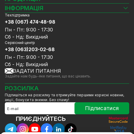
Камери відеоспостереження
ІНФОРМАЦІЯ
Відеореєстратори
Техпідтримка
Блог
Комплекти відеоспостереження
+38 (067) 474-48-98
Доставка та оплата
СКУД
Пн - Пт: 9:00 - 17:30
Гарантія та Сервісне обслуговування
Джерела живлення
Сб - Нд: Вихідний
Політика конфіденційності
Мережеве обладнання
Сервісний центр
Договір публічної оферти
+38 (063)203-02-68
Ноутбуки та комп'ютери
Співпраця
Аксесуари
Пн - Пт: 9:00 - 17:30
Послуги
Акції
Сб - Нд: Вихідний
Калькулятор розрахунку обсягу HDD
ЗАДАТИ ПИТАННЯ
Знижені в ціні товари
Задайте нам будь-яке питання, що вас цікавить.
GreenVision знижки
Мерч від GreenVision
РОЗСИЛКА
Товари для дому
Підпишіться на розсилку та отримуйте першими корисні новини,
Товари зняті з виробництва
акції, бонуси та знижки. Без спаму!
Підписатися
ПРИЄДНУЙТЕСЬ