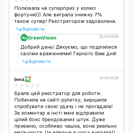
Полювала на суперприз у колесі
фортуни))) Але виграла знижку 7%
також супер! Реєстратором задоволена.
Відповісти
22.04.2026
GreenVision
Добрий день! Дякуємо, що поділилися
своїми враженнями! Гарного Вам дня!
Відповісти
14.04.2026
Інна
Брала цей реєстратор для роботи.
Побачила на сайті рулетку, вирішила
спробувати свою удачу і не прогадала!
За коментар в інсті мені відправили
цілий бокс брендованих штук. Дуже
приємно, особливо чашка, вона реально
мега-крута. Це вперше я щось виграла))