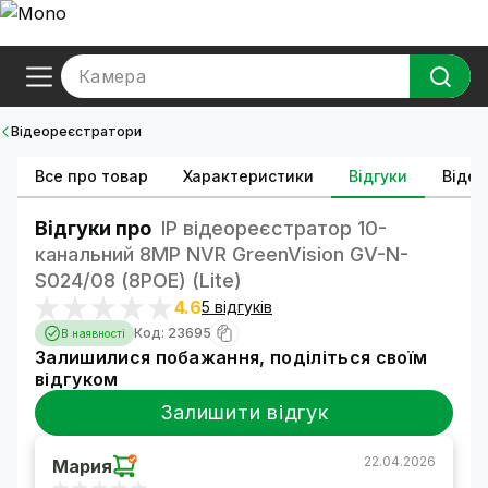
Камера
Відеореєстратори
Все про товар
Характеристики
Відгуки
Відео
Відгуки про
IP відеореєстратор 10-
канальний 8MP NVR GreenVision GV-N-
S024/08 (8POE) (Lite)
4.6
5 відгуків
Код: 23695
В наявності
Залишилися побажання, поділіться своїм
відгуком
Залишити відгук
22.04.2026
Мария