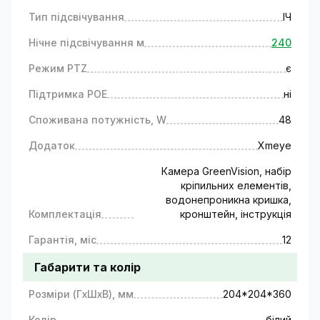
Тип підсвічування
ІЧ
Нічне підсвічування м
240
Режим PTZ
є
Підтримка РОЕ
ні
Споживана потужність, W
48
Додаток
Xmeye
Камера GreenVision, набір
кріпильних елементів,
водонепроникна кришка,
Комплектація
кронштейн, інструкція
Гарантія, міс
12
Габарити та колір
Розміри (ГxШxВ), мм
204*204*360
Колір
білий