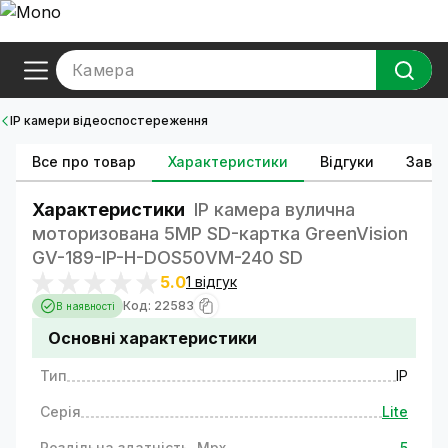
Камера
IP камери відеоспостереження
Все про товар
Характеристики
Відгуки
Зава
Характеристики
IP камера вулична
моторизована 5MP SD-картка GreenVision
GV-189-IP-H-DOS50VM-240 SD
5.0
1 відгук
Код: 22583
В наявності
Основні характеристики
Тип
IP
Серія
Lite
Роздільна здатність, Mpx
5