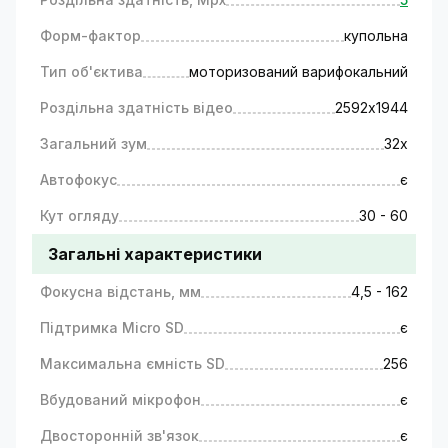
Форм-фактор
купольна
Тип об'єктива
моторизований варифокальний
Роздільна здатність відео
2592х1944
Загальний зум
32х
Автофокус
є
Кут огляду
30 - 60
Загальні характеристики
Фокусна відстань, мм
4,5 - 162
Підтримка Micro SD
є
Максимальна ємність SD
256
Вбудований мікрофон
є
Двосторонній зв'язок
є