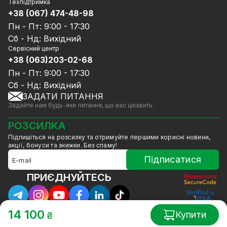
Відеореєстратори
Техпідтримка
Блог
Комплекти відеоспостереження
+38 (067) 474-48-98
Доставка та оплата
СКУД
Пн - Пт: 9:00 - 17:30
Гарантія та Сервісне обслуговування
Джерела живлення
Сб - Нд: Вихідний
Політика конфіденційності
Мережеве обладнання
Сервісний центр
Договір публічної оферти
+38 (063)203-02-68
Ноутбуки та комп'ютери
Співпраця
Аксесуари
Пн - Пт: 9:00 - 17:30
Послуги
Акції
Сб - Нд: Вихідний
Калькулятор розрахунку обсягу HDD
ЗАДАТИ ПИТАННЯ
Знижені в ціні товари
Задайте нам будь-яке питання, що вас цікавить.
GreenVision знижки
Мерч від GreenVision
РОЗСИЛКА
Товари для дому
Підпишіться на розсилку та отримуйте першими корисні новини,
Товари зняті з виробництва
акції, бонуси та знижки. Без спаму!
Підписатися
ПРИЄДНУЙТЕСЬ
14 100
Купити
₴