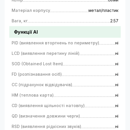
Матеріал корпусу
метал/пластик
Вага, кг
2.57
Функції AI
PID (виявлення вторгнень по периметру)
ні
LCD (виявлення перетину ліній)
ні
SOD (Obtained Lost Item)
ні
FD (розпізнавання осіб)
ні
CC (підрахунок відвідувачів)
ні
HM (теплова карта)
ні
CD (виявлення щільності натовпу)
ні
QD (визначення довжини черги)
ні
RSD (виявлення рідкісних звуків)
ні