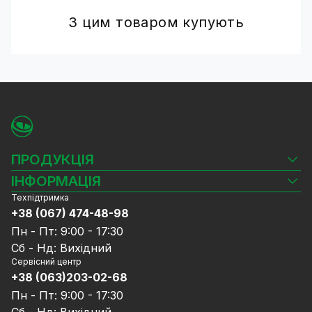
З цим товаром купують
ПРОДУКЦІЯ
Камери відеоспостереження
ІНФОРМАЦІЯ
Відеореєстратори
Техпідтримка
Блог
Комплекти відеоспостереження
+38 (067) 474-48-98
Доставка та оплата
СКУД
Пн - Пт: 9:00 - 17:30
Гарантія та Сервісне обслуговування
Джерела живлення
Сб - Нд: Вихідний
Політика конфіденційності
Мережеве обладнання
Сервісний центр
Договір публічної оферти
+38 (063)203-02-68
Ноутбуки та комп'ютери
Співпраця
Аксесуари
Пн - Пт: 9:00 - 17:30
Послуги