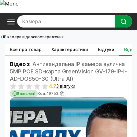
Камера
IP камери відеоспостереження
Все про товар
Характеристики
Відгуки
Відео
Відео з
Антивандальна IP камера вулична
5MP POE SD-карта GreenVision GV-179-IP-I-
AD-DOS50-30 (Ultra AI)
4.7
3 відгуки
Код: 19753
В наявності