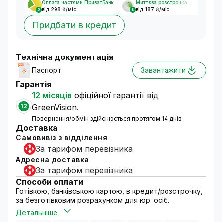
Оплата частями ПриватБанк
Миттєва розстрочка
від 298 ₴/міс.
від 187 ₴/міс.
5
8
Придбати в кредит
Технічна документація
Паспорт
Завантажити
Гарантія
12 місяців
офіційної гарантії від
12
GreenVision.
Повернення/обмін здійснюється протягом 14 днів
Доставка
Самовивіз з відділення
За тарифом перевізника
Адресна доставка
За тарифом перевізника
Способи оплати
Готівкою, банківською картою, в кредит/розстрочку,
за безготівковим розрахунком для юр. осіб.
Детальніше