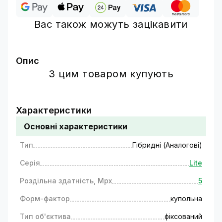
Вас також можуть зацікавити
Опис
З цим товаром купують
Надійний захист з використанням
гібридної камери
відеоспостереження GV-180-
Характеристики
GHD-H-DOK50-20
Основні характеристики
Навіть найдрібніші деталі не вислизнуть від
Тип
Гібридні (Аналогові)
Вашої уваги. Ідеальна якість зображення і
фіксації відео, як вдень, так і вночі, завдяки 5-
Серія
Lite
мегапіксельній матриці. Модель має високий
рейтинг стійкості до атмосферних впливів
Роздільна здатність, Mpx
5
IP67, що гарантує надійну роботу на вулиці.
Форм-фактор
купольна
Тип об'єктива
фіксований