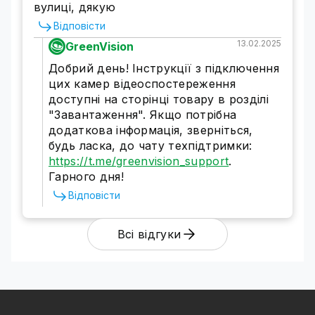
вулиці, дякую
захисту
Відповісти
Гібридна камера зовнішнього спостереження
13.02.2025
GreenVision
має високий рівень захисту від шкідливих
впливів навколишнього середовища -
IP67.
Добрий день! Інструкції з підключення
Екстремально висока або низька температура
цих камер відеоспостереження
не вплине на роботу камери.
доступні на сторінці товару в розділі
"Завантаження". Якщо потрібна
додаткова інформація, зверніться,
будь ласка, до чату техпідтримки:
https://t.me/greenvision_support
.
Гарного дня!
Відповісти
Всі відгуки
Вулична гібридна камера