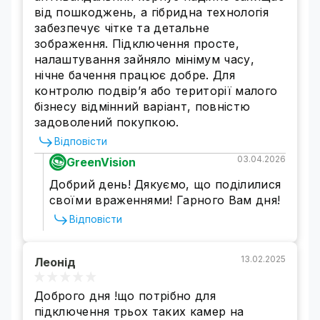
забезпечує якісні зображення, які можна
від пошкоджень, а гібридна технологія
масштабувати для виявлення важливих
забезпечує чітке та детальне
деталей.
Високоточна матриця забезпечує на
зображення. Підключення просте,
50% більше пікселів, ніж у стандартних камер
налаштування зайняло мінімум часу,
(1080Р), що дає змогу вловлювати найдрібніші
нічне бачення працює добре. Для
деталі для надійного фіксування важливих
контролю подвір’я або території малого
моментів.
бізнесу відмінний варіант, повністю
задоволений покупкою.
Відповісти
03.04.2026
GreenVision
Добрий день! Дякуємо, що поділилися
своїми враженнями! Гарного Вам дня!
Відповісти
13.02.2025
Леонід
Доброго дня !що потрібно для
підключення трьох таких камер на
Високий рівень всепогодного