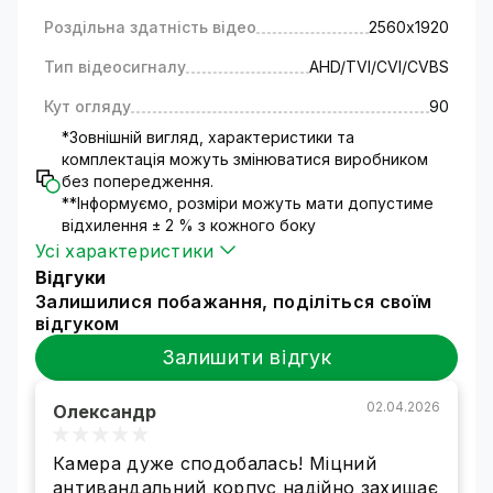
Роздільна здатність відео
2560х1920
Тип відеосигналу
AHD/TVI/CVI/CVBS
Кут огляду
90
*Зовнішній вигляд, характеристики та
комплектація можуть змінюватися виробником
без попередження.
**Інформуємо, розміри можуть мати допустиме
відхилення ± 2 % з кожного боку
Усі характеристики
Відгуки
Залишилися побажання, поділіться своїм
відгуком
Залишити відгук
Гібридна камера 5МП — чудова
02.04.2026
Олександр
якість зображення і рівень
деталізації
Камера дуже сподобалась! Міцний
Камера високої роздільної здатності
антивандальний корпус надійно захищає