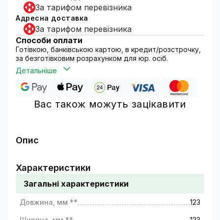
За тарифом перевізника
Адресна доставка
За тарифом перевізника
Способи оплати
Готівкою, банківською картою, в кредит/розстрочку,
за безготівковим розрахунком для юр. осіб.
Детальніше
Вас також можуть зацікавити
Опис
Універсальна монтажна коробка може
використовуватись зовнішнього та для
Характеристики
внутрішнього монтажу камер
Загальні характеристики
відеоспостереження. Ідеальний варіант, якщо
ви плануєте монтувати відеокамери на
Довжина, мм **
123
металевій поверхні.
У коробці зручно приховувати дроти та
Ширина, мм **
123