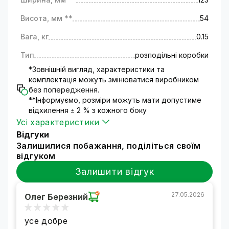
свитчі.. Не тільки в розрізі естетики простору,
а й для того, щоб був додатковий захист
Висота, мм **
54
сполук від шкідливих впливів довкілля.
Вага, кг
0.15
Монтажна коробка допомагає прискорити та
спростити монтаж систем
Тип
розподільні коробки
відеоспостереження.
*Зовнішній вигляд, характеристики та
комплектація можуть змінюватися виробником
без попередження.
**Інформуємо, розміри можуть мати допустиме
відхилення ± 2 % з кожного боку
Усі характеристики
Відгуки
Залишилися побажання, поділіться своїм
відгуком
Залишити відгук
27.05.2026
Олег Березний
усе добре