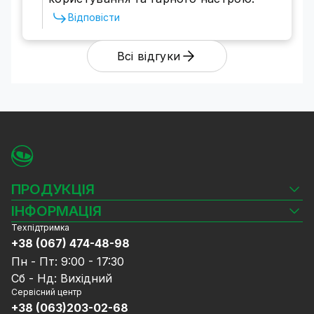
Відповісти
Всі відгуки
ПРОДУКЦІЯ
Камери відеоспостереження
ІНФОРМАЦІЯ
Відеореєстратори
Техпідтримка
Блог
Комплекти відеоспостереження
+38 (067) 474-48-98
Доставка та оплата
СКУД
Пн - Пт: 9:00 - 17:30
Гарантія та Сервісне обслуговування
Джерела живлення
Сб - Нд: Вихідний
Політика конфіденційності
Мережеве обладнання
Сервісний центр
Договір публічної оферти
+38 (063)203-02-68
Ноутбуки та комп'ютери