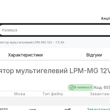
Акці
Камера
лятор мультигелевий LPM-MG 12V - 7.5 Ah
Характеристики
Відгуки
тор мультигелевий LPM-MG 12V
Код: 65
В наявності
Мова
Тип файлу
Завантаж
Завантажи
2022
укр
pdf