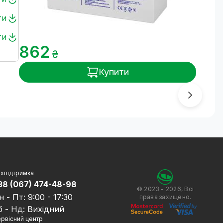
ти
ти
862
₴
Купити
хпідтримка
38 (067) 474-48-98
© 2023 - 2026, Всі
н - Пт: 9:00 - 17:30
права захищено.
б - Нд: Вихідний
рвісний центр