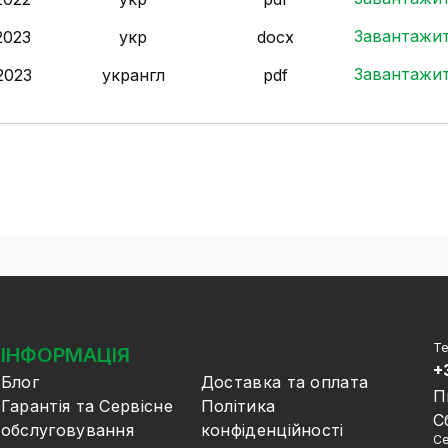
Завантажи
2023
укр
docx
Завантажи
2023
укр
англ
pdf
Те
ІНФОРМАЦІЯ
+
Блог
Доставка та оплата
П
Гарантія та Сервісне
Політика
С
обслуговування
конфіденційності
Се