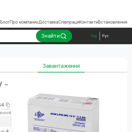
ї
Блог
Про компанію
Доставка
Співпраця
Контакти
Встановлення
Знайти
Укр
Рус
Завантаження
 -
54
ення
ти