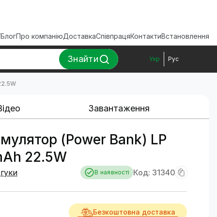
ї
Блог
Про компанію
Доставка
Співпраця
Контакти
Встановлення
Знайти
Укр
Рус
22.5W
Відео
Завантаження
умулятор (Power Bank) LP
Ah 22.5W
дгуки
Код: 31340
В наявності
Безкоштовна доставка