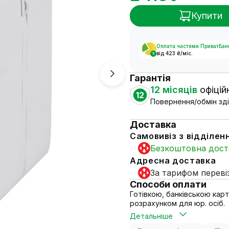
Купити
Оплата частями ПриватБан
від 423 ₴/міс.
5
Гарантія
12 місяців
офіційн
12
Повернення/обмін зді
Доставка
Самовивіз з відділен
Безкоштовна дост
Адресна доставка
За тарифом переві
Способи оплати
Готівкою, банківською кар
розрахунком для юр. осіб.
Детальніше