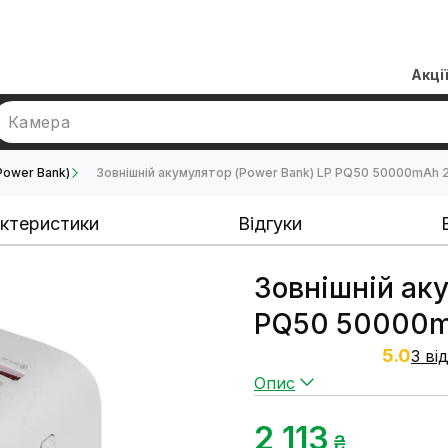
Акці
Камера
Power Bank)
Зовнішній акумулятор (Power Bank) LP PQ50 50000mAh 
ктеристики
Відгуки
Зовнішній ак
PQ50 50000m
5.0
3 ві
Опис
2 113
₴