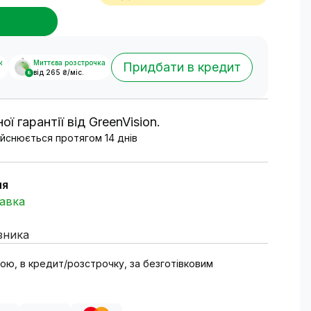
к
Миттєва розстрочка
Придбати в кредит
від 265 ₴/міс.
8
ої гарантії від GreenVision.
йснюється протягом 14 днів
ня
авка
зника
тою, в кредит/розстрочку, за безготівковим