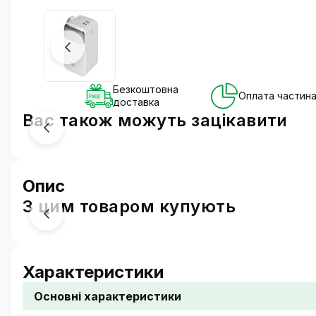
Безкоштовна
Оплата частин
доставка
Вас також можуть зацікавити
Опис
З цим товаром купують
Стильне і компактне джерело енергії, яке завжди 
Зовнішній акумулятор LP PQ50 50
Power Bank підходить для щоденного використання
Характеристики
Є кнопковий перемикач та світлодіодний екран. У 
Основні характеристики
Універсальний помічник для зарядки