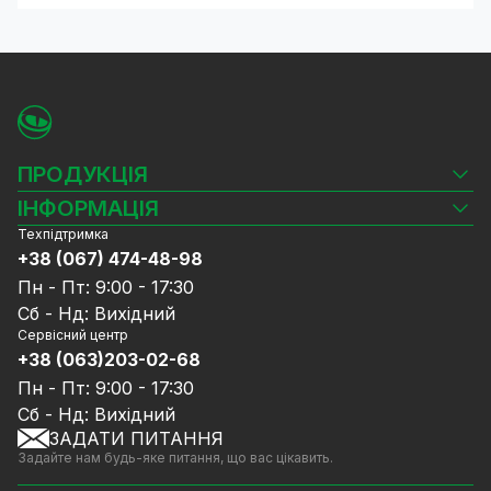
ПРОДУКЦІЯ
Камери відеоспостереження
ІНФОРМАЦІЯ
Відеореєстратори
Техпідтримка
Блог
Комплекти відеоспостереження
+38 (067) 474-48-98
Доставка та оплата
СКУД
Пн - Пт: 9:00 - 17:30
Гарантія та Сервісне обслуговування
Джерела живлення
Сб - Нд: Вихідний
Політика конфіденційності
Мережеве обладнання
Сервісний центр
Договір публічної оферти
+38 (063)203-02-68
Ноутбуки та комп'ютери
Співпраця
Аксесуари
Пн - Пт: 9:00 - 17:30
Послуги
Акції
Сб - Нд: Вихідний
Калькулятор розрахунку обсягу HDD
ЗАДАТИ ПИТАННЯ
Знижені в ціні товари
Задайте нам будь-яке питання, що вас цікавить.
GreenVision знижки