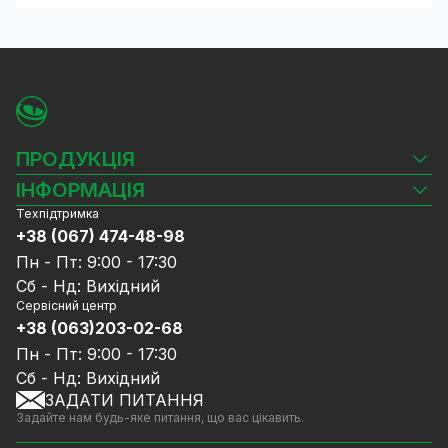
ПРОДУКЦІЯ
Камери відеоспостереження
ІНФОРМАЦІЯ
Відеореєстратори
Техпідтримка
Блог
Комплекти відеоспостереження
+38 (067) 474-48-98
Доставка та оплата
СКУД
Пн - Пт: 9:00 - 17:30
Гарантія та Сервісне обслуговування
Джерела живлення
Сб - Нд: Вихідний
Політика конфіденційності
Мережеве обладнання
Сервісний центр
Договір публічної оферти
+38 (063)203-02-68
Ноутбуки та комп'ютери
Співпраця
Аксесуари
Пн - Пт: 9:00 - 17:30
Послуги
Акції
Сб - Нд: Вихідний
Калькулятор розрахунку обсягу HDD
ЗАДАТИ ПИТАННЯ
Знижені в ціні товари
Задайте нам будь-яке питання, що вас цікавить.
GreenVision знижки