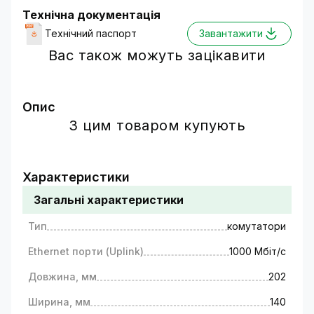
Технічна документація
Технічний паспорт
Завантажити
Вас також можуть зацікавити
Опис
З цим товаром купують
Комутатор мережевий POE GV-
021-D-8G+2PG+2SFP
Характеристики
це мережевий пристрій, який забезпечує
передачу даних і електроживлення через
Загальні характеристики
мережевий кабель Ethernet.
Комутатори PoE мають вбудовані порти,
Тип
комутатори
здатні передавати як дані, так і
Ethernet порти (Uplink)
1000 Мбіт/с
електроживлення по Ethernet-кабелю. Це дає
змогу пристроям, під'єднаним до таких
Довжина, мм
202
портів, працювати без необхідності окремого
під'єднання до джерела живлення.
Ширина, мм
140