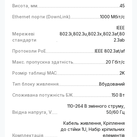
На яких об'єктах встановлюють РоЕ
Висота, мм
45
комутатори?
Ethernet порти (DownLink)
1000 Мбіт/с
Завдяки своїй універсальності та зручності
IEEE
комутатори PoE широко використовуються
Мережеві
802.3i,802.3u,802.3x,802.3af,80
на різних об'єктах.
стандарти
2.3ab
Приклади об'єктів,
де встановлюють
Протоколи PoE
IEEE 802.3at/af
комутатори PoE:
Офісні будівлі:
Макс. пропускна здатність
20 Гбіт/с
для підключення бездротових точок доступу
Wi-Fi;
Розмір таблиці MAC
2K
для підключення IP-телефонів і систем
Тип блоку живлення
Вбудований
проведення відеоконференцій;
для підключення IP-камер
Споживана потужність БЖ
150 Вт
відеоспостереження.
Торгові центри та роздрібні магазини:
110–264 В змінного струму,
Вхідна напруга, V
для відеоспостереження та безпеки;
50/60 Гц
для управління системами освітлення та
Кабель живлення, Кріплення
управління доступом.
до стійки 1U, Набір кріпильних
Готельні комплекси:
Комплектація
елементів