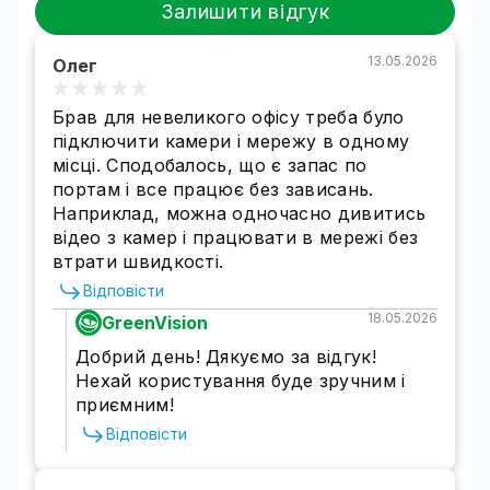
подавання живлення до під'єднаних
Залишити відгук
пристроїв.
Використання POE комутатора у побутових і
13.05.2026
Олег
професійних системах відеоспостереження
гарантує високу швидкість передавання
Брав для невеликого офісу треба було
зображень із камер відеоспостереження.
підключити камери і мережу в одному
Комутатор мережевий POE GV-021-D-
місці. Сподобалось, що є запас по
8G+2PG+2SFP
забезпечує функції 802.3af і
портам і все працює без зависань.
802.3at PoE+, а також має 8 портів
Наприклад, можна одночасно дивитись
10/100/BASE-T.
відео з камер і працювати в мережі без
Використання комутаторів GreenVision -
втрати швидкості.
економічно вигідне і безпечне рішення для
побудови різних систем відеоспостереження,
Відповісти
IP-телефонії, точок доступу Wi-Fi тощо.
18.05.2026
GreenVision
Добрий день! Дякуємо за відгук!
Нехай користування буде зручним і
приємним!
Відповісти