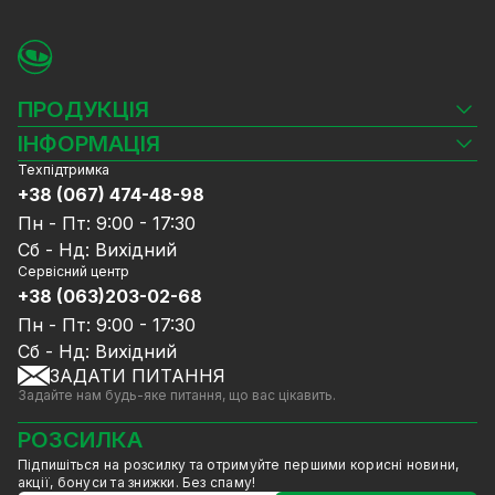
ПРОДУКЦІЯ
Камери відеоспостереження
ІНФОРМАЦІЯ
Відеореєстратори
Техпідтримка
Блог
Комплекти відеоспостереження
+38 (067) 474-48-98
Доставка та оплата
СКУД
Пн - Пт: 9:00 - 17:30
Гарантія та Сервісне обслуговування
Джерела живлення
Сб - Нд: Вихідний
Політика конфіденційності
Мережеве обладнання
Сервісний центр
Договір публічної оферти
+38 (063)203-02-68
Ноутбуки та комп'ютери
Співпраця
Аксесуари
Пн - Пт: 9:00 - 17:30
Послуги
Акції
Сб - Нд: Вихідний
Калькулятор розрахунку обсягу HDD
ЗАДАТИ ПИТАННЯ
Знижені в ціні товари
Задайте нам будь-яке питання, що вас цікавить.
GreenVision знижки
Мерч від GreenVision
РОЗСИЛКА
Товари для дому
Підпишіться на розсилку та отримуйте першими корисні новини,
Товари зняті з виробництва
акції, бонуси та знижки. Без спаму!