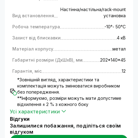
для відеоспостереження в громадських
зонах і коридорах.
Настінна/настільна/rack-mount
Промислові об'єкти та складські
Вид встановлення
установка
приміщення:
Робоча температура
-10°- 50°C
для встановлення IP-камер
відеоспостереження для контролю безпеки
Захист від блискавки
4 кВ
на виробничих майданчиках і складах;
Матеріал корпусу
метал
для управління та моніторингу систем
автоматизації та управління.
Габаритні розміри (ДхШхВ), мм
202*140*45
Побудова кабельних мереж із застосуванням
комутаторів РоЕ значно знижує витрати на
Гарантія, міс
12
під'єднання систем відеоспостереження на
*Зовнішній вигляд, характеристики та
об'єктах із великою площею, адже не потрібно
комплектація можуть змінюватися виробником
прокладати додаткові кабелі від камер назад
без попередження.
до мережевого NVR відеореєстратора.
**Інформуємо, розміри можуть мати допустиме
За допомогою комутатора POE GV-019-M-
відхилення ± 2 % з кожного боку
08G+SFP користувач може створити
Усі характеристики
інтегровану мережу передачі даних, зокрема
Відгуки
відео. Крім того, технологія РоЕ дає змогу
Залишилися побажання, поділіться своїм
використовувати кабельну мережу для
відгуком