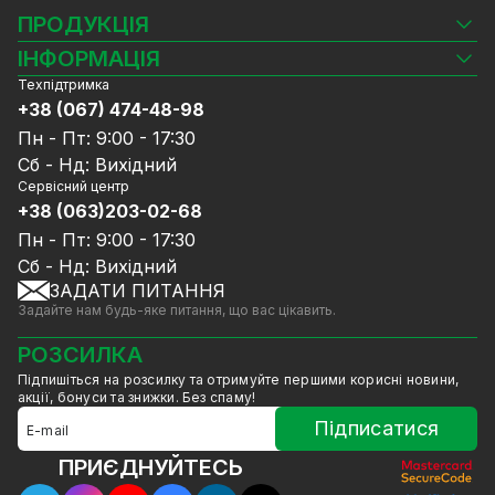
ПРОДУКЦІЯ
Камери відеоспостереження
ІНФОРМАЦІЯ
Відеореєстратори
Техпідтримка
Блог
Комплекти відеоспостереження
+38 (067) 474-48-98
Доставка та оплата
СКУД
Пн - Пт: 9:00 - 17:30
Гарантія та Сервісне обслуговування
Джерела живлення
Сб - Нд: Вихідний
Політика конфіденційності
Мережеве обладнання
Сервісний центр
Договір публічної оферти
+38 (063)203-02-68
Ноутбуки та комп'ютери
Співпраця
Аксесуари
Пн - Пт: 9:00 - 17:30
Послуги
Акції
Сб - Нд: Вихідний
Калькулятор розрахунку обсягу HDD
ЗАДАТИ ПИТАННЯ
Знижені в ціні товари
Задайте нам будь-яке питання, що вас цікавить.
GreenVision знижки
Мерч від GreenVision
РОЗСИЛКА
Товари для дому
Підпишіться на розсилку та отримуйте першими корисні новини,
Товари зняті з виробництва
акції, бонуси та знижки. Без спаму!
Підписатися
ПРИЄДНУЙТЕСЬ