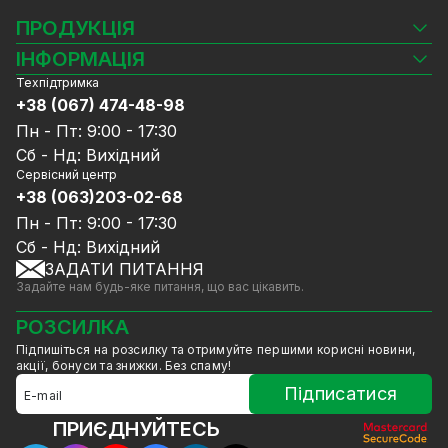
ПРОДУКЦІЯ
Камери відеоспостереження
ІНФОРМАЦІЯ
Відеореєстратори
Техпідтримка
Блог
Комплекти відеоспостереження
+38 (067) 474-48-98
Доставка та оплата
СКУД
Пн - Пт: 9:00 - 17:30
Гарантія та Сервісне обслуговування
Джерела живлення
Сб - Нд: Вихідний
Політика конфіденційності
Мережеве обладнання
Сервісний центр
Договір публічної оферти
+38 (063)203-02-68
Ноутбуки та комп'ютери
Співпраця
Аксесуари
Пн - Пт: 9:00 - 17:30
Послуги
Акції
Сб - Нд: Вихідний
Калькулятор розрахунку обсягу HDD
ЗАДАТИ ПИТАННЯ
Знижені в ціні товари
Задайте нам будь-яке питання, що вас цікавить.
GreenVision знижки
Мерч від GreenVision
РОЗСИЛКА
Товари для дому
Підпишіться на розсилку та отримуйте першими корисні новини,
Товари зняті з виробництва
акції, бонуси та знижки. Без спаму!
Підписатися
ПРИЄДНУЙТЕСЬ