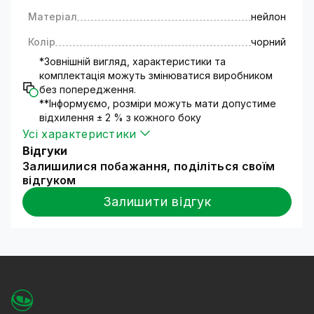
найбільш швидких, економічно вигідних та
Матеріал
нейлон
зручних виробів для бандажування та
кріплення при проведенні електромонтажних
Колір
чорний
робіт, кабелів та провідників.
*Зовнішній вигляд, характеристики та
Також, нейлонові кабельні стяжки зберігають
комплектація можуть змінюватися виробником
високу пластичність (при достатній
без попередження.
жорсткості) та міцність у великому діапазоні
**Інформуємо, розміри можуть мати допустиме
відхилення ± 2 % з кожного боку
температур (від -40°C до +85°C) та при різній
Усі характеристики
вологості повітря.
Відгуки
Залишилися побажання, поділіться своїм
відгуком
Залишити відгук