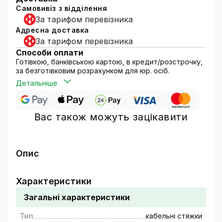
Самовивіз з відділення
За тарифом перевізника
Адресна доставка
За тарифом перевізника
Способи оплати
Готівкою, банківською картою, в кредит/розстрочку,
за безготівковим розрахунком для юр. осіб.
Детальніше
Вас також можуть зацікавити
Опис
Стяжка кабельна нейлонова, інша назва
кабельний хомут, це універсальний вид
Характеристики
виробу для проведення монтажних робіт.
Загальні характеристики
Застосовуються для монтажу та ув'язування в
пучок провідників та кабелів. Стяжки кабельні
Тип
кабельні стяжки
нейлонові (хомути кабельні) є одним з