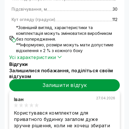
100% сумісність всіх елементів
відеоспостереження,
що входять у
Підсвічування, м
30
комплект, що суттєво заощаджує вам час на
Кут огляду (градуси)
112
пошуки необхідного обладнання.
Можливість встановлення системи
*Зовнішній вигляд, характеристики та
відеоспостереження своїми руками.
комплектація можуть змінюватися виробником
У
без попередження.
комплектацію входять всі матеріали та
**Інформуємо, розміри можуть мати допустиме
пристрої, необхідні для підключення та
відхилення ± 2 % з кожного боку
монтажу.
Усі характеристики
Прості та інтуїтивні налаштування
Відгуки
системи відеоспостереження,
вбудовані в
Залишилися побажання, поділіться своїм
меню реєстратора. Інтерфейс доступний
відгуком
кількома мовами.
Безкоштовні програмні заходи та програми
Залишити відгук
для віддаленого доступу.
ПЗ та оновлення
до нього можна завантажити на офіційному
27.04.2026
Іван
сайті компанії GreenVision.
Користувався комплектом для
Як застосовувати системи
приватного будинку загалом дуже
відеоспостереження на
зручне рішення, коли не хочеш збирати