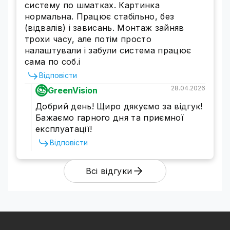
4 камери?
систему по шматках. Картинка
нормальна. Працює стабільно, без
Перед тим, як купити та встановити комплект
(відвалів) і зависань. Монтаж зайняв
відеоспостереження на 4 камери, визначтеся
трохи часу, але потім просто
з об'єктами, які необхідно контролювати й
налаштували і забули система працює
задачами, які має виконувати
сама по соб.і
відеоспостереження.
Системи відеоспостереження для бізнесу,
Відповісти
які завдання може виконувати?
28.04.2026
GreenVision
Забезпечення безпеки працівників
Добрий день! Щиро дякуємо за відгук!
Оповіщення про виникнення надзвичайних
Бажаємо гарного дня та приємної
ситуацій для подальшого оперативного
експлуатації!
реагування та вжиття заходів
Виявлення випадків злодійства з боку
Відповісти
несумлінних співробітників чи відвідувачів
Забезпечення контролю за зберіганням
Всі відгуки
важливої документації, грошей та інших
цінностей
Контроль якості роботи та облік робочого
часу працівників
Рекомендовані місця встановлення