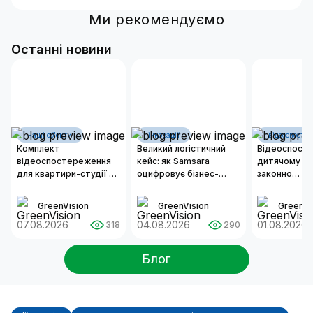
Ми рекомендуємо
Останні новини
наші об'єкти
інновації
відеоспосте
Комплект
Великий логістичний
Відеоспост
відеоспостереження
кейс: як Samsara
дитячому са
для квартири-студії 50
оцифровує бізнес-
законно
м²
операції сучасних
встановлюв
автопарків
та як органі
GreenVision
GreenVision
GreenVi
надійну сис
07.08.2026
04.08.2026
безпеки?
01.08.2026
318
290
Блог