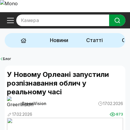
Камера
Новини
Статті
Ог
Блог
У Новому Орлеані запустили
розпізнавання облич у
реальному часі
GreenVision
17.02.2026
17.02.2026
873