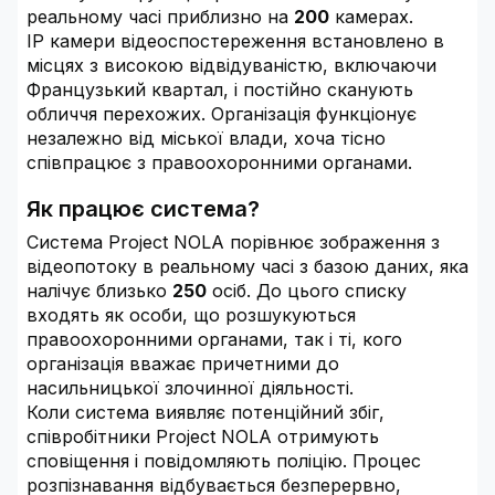
реальному часі приблизно на
200
камерах.
IP камери відеоспостереження встановлено в
місцях з високою відвідуваністю, включаючи
Французький квартал, і постійно сканують
обличчя перехожих. Організація функціонує
незалежно від міської влади, хоча тісно
співпрацює з правоохоронними органами.
Як працює система?
Система Project NOLA порівнює зображення з
відеопотоку в реальному часі з базою даних, яка
налічує близько
250
осіб. До цього списку
входять як особи, що розшукуються
правоохоронними органами, так і ті, кого
організація вважає причетними до
насильницької злочинної діяльності.
Коли система виявляє потенційний збіг,
співробітники Project NOLA отримують
сповіщення і повідомляють поліцію. Процес
розпізнавання відбувається безперервно,