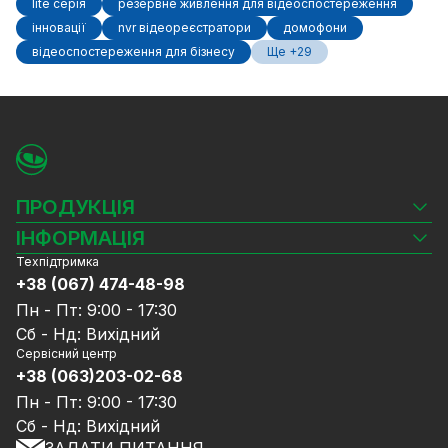
lite серія
резервне живлення для відеоспостереження
інновації
nvr відеореєстратори
домофони
відеоспостереження для бізнесу
Ще +29
ПРОДУКЦІЯ
Камери відеоспостереження
ІНФОРМАЦІЯ
Відеореєстратори
Техпідтримка
Блог
Комплекти відеоспостереження
+38 (067) 474-48-98
Доставка та оплата
СКУД
Пн - Пт: 9:00 - 17:30
Гарантія та Сервісне обслуговування
Джерела живлення
Сб - Нд: Вихідний
Політика конфіденційності
Мережеве обладнання
Сервісний центр
Договір публічної оферти
+38 (063)203-02-68
Ноутбуки та комп'ютери
Співпраця
Аксесуари
Пн - Пт: 9:00 - 17:30
Послуги
Акції
Сб - Нд: Вихідний
Калькулятор розрахунку обсягу HDD