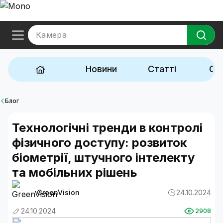
Камера
Новини
Статті
Ог
Блог
Технологічні тренди в контролі
фізичного доступу: розвиток
біометрії, штучного інтелекту
та мобільних рішень
GreenVision
24.10.2024
24.10.2024
2908