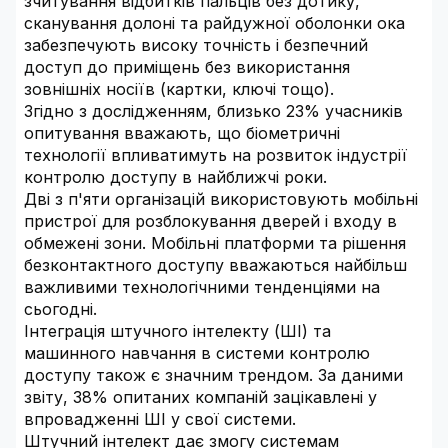
зчитування відбитків пальців без дотику,
сканування долоні та райдужної оболонки ока
забезпечують високу точність і безпечний
доступ до приміщень без використання
зовнішніх носіїв (картки, ключі тощо).
Згідно з дослідженням, близько 23% учасників
опитування вважають, що біометричні
технології впливатимуть на розвиток індустрії
контролю доступу в найближчі роки.
Дві з п'яти організацій використовують мобільні
пристрої для розблокування дверей і входу в
обмежені зони. Мобільні платформи та рішення
безконтактного доступу вважаються найбільш
важливими технологічними тенденціями на
сьогодні.
Інтеграція штучного інтелекту (ШІ) та
машинного навчання в системи контролю
доступу також є значним трендом. За даними
звіту, 38% опитаних компаній зацікавлені у
впровадженні ШІ у свої системи.
Штучний інтелект дає змогу системам