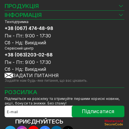
ПРОДУКЦІЯ
Камери відеоспостереження
ІНФОРМАЦІЯ
Відеореєстратори
Техпідтримка
Блог
Комплекти відеоспостереження
+38 (067) 474-48-98
Доставка та оплата
СКУД
Пн - Пт: 9:00 - 17:30
Гарантія та Сервісне обслуговування
Джерела живлення
Сб - Нд: Вихідний
Політика конфіденційності
Мережеве обладнання
Сервісний центр
Договір публічної оферти
+38 (063)203-02-68
Ноутбуки та комп'ютери
Співпраця
Аксесуари
Пн - Пт: 9:00 - 17:30
Послуги
Акції
Сб - Нд: Вихідний
Калькулятор розрахунку обсягу HDD
ЗАДАТИ ПИТАННЯ
Знижені в ціні товари
Задайте нам будь-яке питання, що вас цікавить.
GreenVision знижки
Мерч від GreenVision
РОЗСИЛКА
Товари для дому
Підпишіться на розсилку та отримуйте першими корисні новини,
Товари зняті з виробництва
акції, бонуси та знижки. Без спаму!
Підписатися
ПРИЄДНУЙТЕСЬ