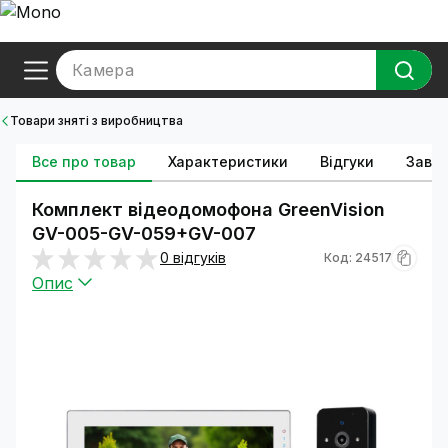
Камера
Товари зняті з виробництва
Все про товар
Характеристики
Відгуки
Зава
Комплект відеодомофона GreenVision
GV-005-GV-059+GV-007
0 відгуків
Код: 24517
Опис