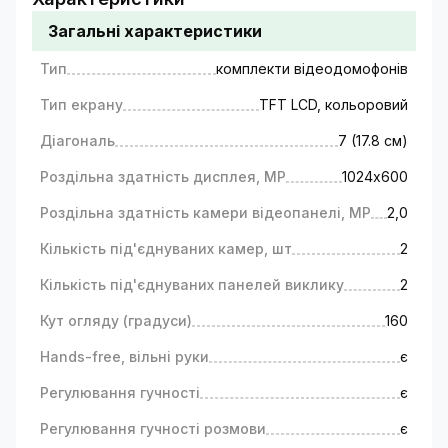
панель виклику
Загальні характеристики
Купити домофон у комплекті з
Тип
комплекти відеодомофонів
панеллю виклику – чому це вигідно?
Тип екрану
TFT LCD, кольоровий
100% сумісність обладнання.
Комплект
Діагональ
7 (17.8 см)
підібраний провідними фахівцями GreenVision
із систем відеоспостереження та СКУД. Ми
Роздільна здатність дисплея, MP
1024х600
гарантуємо повну сумісність обладнання.
Простота налаштувань та повна
Роздільна здатність камери відеопанелі, MP
2,0
синхронізація парних пристроїв.
Порядок
Кількість під'єднуваних камер, шт
2
налаштувань домофонного пристрою
докладно описано в інструкції з експлуатації
Кількість під'єднуваних панелей виклику
2
(входить до комплектації).
Вигідна ціна.
Купівля обладнання в
Кут огляду (градуси)
160
комплекті заощадить вам 10-15% бюджету.
Hands-free, вільні руки
є
Виклична панель плюс домофон у
Регулювання гучності
є
комплекті – які функції виконує?
Регулювання гучності розмови
є
Відеодомофон та панель виклику, як елементи