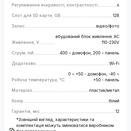
системи контролю доступу, виконують
Регулювання яскравості, контрастності
є
наступну роботу:
Слот для SD карти, GB
128
Камера, вбудована в панель виклику,
контролює зону вхідних дверей.
Запис
відео/фото
Пристрій записує відео або робить фото «по
вбудований блок живлення: AC
руху», щоб за необхідності можна було
Живлення, V
110-230V
відновити події, що відбуваються.
Виклична панель із вбудованою
Струм, mA
400 – домофон, 200 – панель
відеокамерою та переговорним пристроєм
дає можливість побачити та поспілкуватися з
Додатково
Wi-Fi
відвідувачем на відстані.
0 ~ +50 - домофон, -40 ~
Ви можете відкрити вхідні двері одним
Робоча температура, °C
+50 - панель
натисканням кнопки на екрані домофона, не
виходячи з квартири.
Матеріал
пластик/метал
Автовідповідач. Ви можете залишити
Колір
білий
повідомлення відвідувачеві на випадок, якщо
немає можливості (бажання) відповісти
Гарантія, міс
12
особисто.
*Зовнішній вигляд, характеристики та
Режим сну. Після активації домофон стає на
комплектація можуть змінюватися виробником
беззвучний режим, продовжуючи