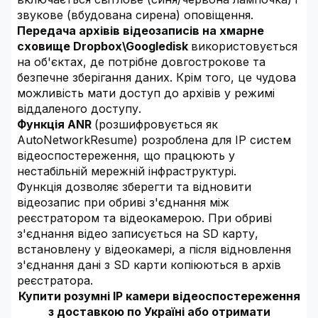
звукове (вбудована сирена) оповіщення.
Передача архівів відеозаписів на хмарне
сховище Dropbox\Googledisk
використовується
на об'єктах, де потрібне довгострокове та
безпечне зберігання даних. Крім того, це чудова
можливість мати доступ до архівів у режимі
віддаленого доступу.
Функція ANR
(розшифровується як
AutoNetworkResume) розроблена для IP систем
відеоспостереження, що працюють у
нестабільній мережній інфраструктурі.
Функція дозволяє зберегти та відновити
відеозапис при обриві з'єднання між
реєстратором та відеокамерою. При обриві
з'єднання відео записується на SD карту,
встановлену у відеокамері, а після відновлення
з'єднання дані з SD карти копіюються в архів
реєстратора.
Купити розумні IP камери відеоспостереження
з доставкою по Україні або отримати