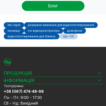
Блог
lite серія
резервне живлення для відеоспостереження
інновації
nvr відеореєстратори
домофони
відеоспостереження для бізнесу
Ще +29
ПРОДУКЦІЯ
Камери відеоспостереження
ІНФОРМАЦІЯ
Відеореєстратори
Техпідтримка
Блог
Комплекти відеоспостереження
+38 (067) 474-48-98
Доставка та оплата
СКУД
Пн - Пт: 9:00 - 17:30
Гарантія та Сервісне обслуговування
Джерела живлення
Сб - Нд: Вихідний
Політика конфіденційності