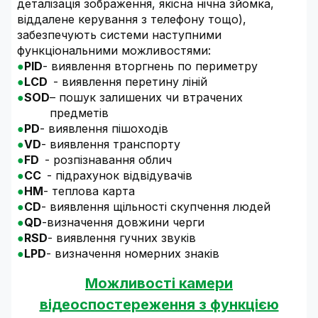
деталізація зображення, якісна нічна зйомка,
віддалене керування з телефону тощо),
забезпечують системи наступними
функціональними можливостями:
PID
- виявлення вторгнень по периметру
LCD
- виявлення перетину ліній
SOD
– пошук залишених чи втрачених
предметів
PD
- виявлення пішоходів
VD
- виявлення транспорту
FD
- розпізнавання облич
CC
- підрахунок відвідувачів
HM
- теплова карта
CD
- виявлення щільності скупчення людей
QD
-визначення довжини черги
RSD
- виявлення гучних звуків
LPD
- визначення номерних знаків
Можливості камери
відеоспостереження з функцією