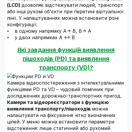
(LCD)
дозволяє відстежувати людей, транспорт
або інші рухомі об'єкти при перетині віртуальної
лінії. У налаштуваннях можна встановити різні
конфігурації:
⦁ в одному напрямку A-> B, B-> A
⦁ у двох напрямках A <-> B
Які завдання функцій виявлення
пішоходів (PD) та виявлення
транспорту (VD)?
Камера відеоспостереження з інтелектуальними
функціями PD та VD – чудовий помічник при
дослідженнях дорожньо-транспортних пригод.
Камери та відеореєстратори з функцією
виявлення транспорту/пішоходів
можна
налаштувати на фіксування чітко визначених
цілей. У меню можна встановити параметри
відстеження: лише статичний або рухомий