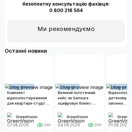
безоплатну консультацію фахівця:
0 800 218 564
Ми рекомендуємо
Останні новини
наші об'єкти
інновації
відеоспосте
Комплект
Великий логістичний
Відеоспост
відеоспостереження
кейс: як Samsara
дитячому са
для квартири-студії 50
оцифровує бізнес-
законно
м²
операції сучасних
встановлюв
автопарків
та як органі
GreenVision
GreenVision
GreenVi
надійну сис
07.08.2026
04.08.2026
безпеки?
01.08.2026
346
309