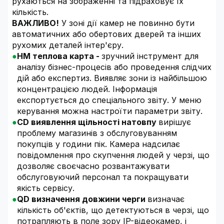
рухаються на зображенні та підраховує їх
кількість.
ВАЖЛИВО!
У зоні дії камер не повинно бути
автоматичних або обертових дверей та інших
рухомих деталей інтер'єру.
HM теплова карта -
зручний інструмент для
аналізу бізнес-процесів або проведення слідчих
дій або експертиз. Виявляє зони із найбільшою
концентрацією людей. Інформація
експортується до спеціального звіту. У меню
керування можна настроїти параметри звіту.
CD виявлення щільності натовпу
вирішує
проблему магазинів з обслуговуванням
покупців у години пік. Камера надсилає
повідомлення про скупчення людей у ​​черзі, що
дозволяє своєчасно розвантажувати
обслуговуючий персонал та покращувати
якість сервісу.
QD визначення довжини черги
визначає
кількість об'єктів, що детектуються в черзі, що
потрапляють в поле зору IP-відеокамер, і