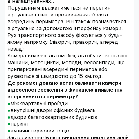
в налаштуваннях).
Порушенням вважатиметься не перетин
віртуальної лінії, а проникнення об'єкта
всередину периметра. Він також позначається
віртуально за допомогою інтерфейсу камери.
Рух транспортного засобу фіксується у будь-
якому напрямку (ліворуч, праворуч, вперед,
назад)
Камера виявляє автомобілі, автобуси, вантажні
машини, мотоцикли, мопеди, велосипеди, що
припарковані всередині периметра або
рухаються зі швидкістю до 15 км/год.
Де рекомендовано встановлювати камери
відеоспостереження з функцією виявлення
вторгнення по периметру?
міжквартальні проїзди
внутрішні двори офісних будівель
двори багатоквартирних будинків
паркінг
вуличні парковки тощо
Застосування функції
виявлення перетину ліній