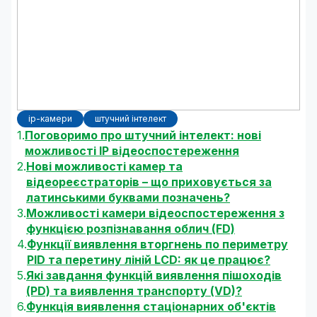
ip-камери
штучний інтелект
Поговоримо про штучний інтелект: нові
можливості IP відеоспостереження
Нові можливості камер та
відеореєстраторів – що приховується за
латинськими буквами позначень?
Можливості камери відеоспостереження з
функцією розпізнавання облич (FD)
Функції виявлення вторгнень по периметру
PID та перетину ліній LCD: як це працює?
Які завдання функцій виявлення пішоходів
(PD) та виявлення транспорту (VD)?
Функція виявлення стаціонарних об'єктів