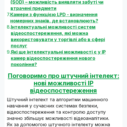
(SOD) – можливість виявляти забуті чи
втрачені предмети
Камери з функцією LPD - визначення
номерних знаків, де встановлюють?
Інтелектуальні можливості систем
відеоспостереження, які можна
використовувати у торгівлі або в сфері
послуг
Які ще інтелектуальні можливості є у IP
камер відеоспостереження нового
покоління?
Поговоримо про штучний інтелект:
нові можливості IP
відеоспостереження
Штучний інтелект та алгоритми машинного
навчання у сучасних системах безпеки,
відеоспостереження та контролю доступу
значно збільшує можливості відеоаналітики.
Як за допомогою штучного інтелекту можна