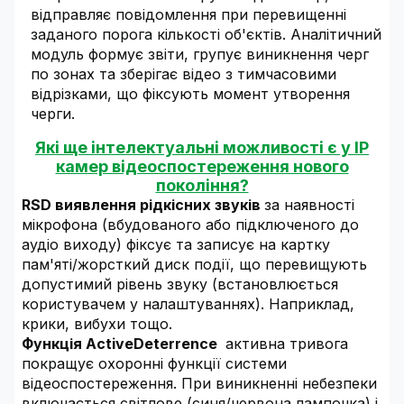
відправляє повідомлення при перевищенні
заданого порога кількості об'єктів. Аналітичний
модуль формує звіти, групує виникнення черг
по зонах та зберігає відео з тимчасовими
відрізками, що фіксують момент утворення
черги.
Які ще інтелектуальні можливості є у IP
камер відеоспостереження нового
покоління?
RSD виявлення рідкісних звуків
за наявності
мікрофона (вбудованого або підключеного до
аудіо виходу) фіксує та записує на картку
пам'яті/жорсткий диск події, що перевищують
допустимий рівень звуку (встановлюється
користувачем у налаштуваннях). Наприклад,
крики, вибухи тощо.
Функція ActiveDeterrence
активна тривога
покращує охоронні функції системи
відеоспостереження. При виникненні небезпеки
включається світлове (синя/червона лампочка) і