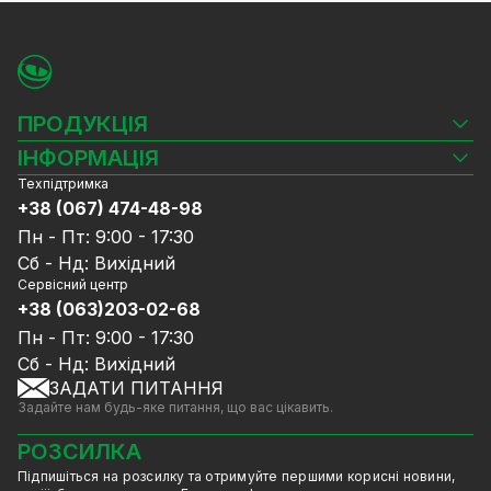
ПРОДУКЦІЯ
Камери відеоспостереження
ІНФОРМАЦІЯ
Відеореєстратори
Техпідтримка
Блог
Комплекти відеоспостереження
+38 (067) 474-48-98
Доставка та оплата
СКУД
Пн - Пт: 9:00 - 17:30
Гарантія та Сервісне обслуговування
Джерела живлення
Сб - Нд: Вихідний
Політика конфіденційності
Мережеве обладнання
Сервісний центр
Договір публічної оферти
+38 (063)203-02-68
Ноутбуки та комп'ютери
Співпраця
Аксесуари
Пн - Пт: 9:00 - 17:30
Послуги
Акції
Сб - Нд: Вихідний
Калькулятор розрахунку обсягу HDD
ЗАДАТИ ПИТАННЯ
Знижені в ціні товари
Задайте нам будь-яке питання, що вас цікавить.
GreenVision знижки
Мерч від GreenVision
РОЗСИЛКА
Товари для дому
Підпишіться на розсилку та отримуйте першими корисні новини,