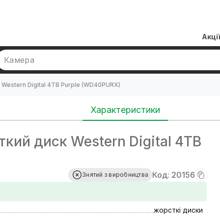
Акці
Камера
Western Digital 4TB Purple (WD40PURX)
Характеристики
кий диск Western Digital 4TB
Код: 20156
Знятий з виробництва
жорсткі диски