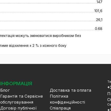
147
101,6
26,1
0.68
плектація можуть змінюватися виробником без
тиме відхилення ± 2 % з кожного боку
Те
ІНФОРМАЦІЯ
+
Блог
Доставка та оплата
П
Гарантія та Сервісне
Політика
С
обслуговування
конфіденційності
Се
Договір публічної
Співпраця
+