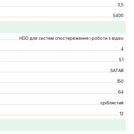
3,5
5400
HDD для систем спостереження і роботи з відео
4
5.1
SATAIII
150
64
сріблястий
12