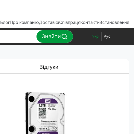
ї
Блог
Про компанію
Доставка
Співпраця
Контакти
Встановлення
Знайти
Укр
Рус
Відгуки