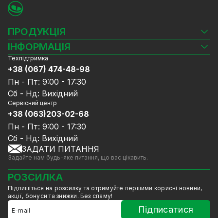
ПРОДУКЦІЯ
Камери відеоспостереження
ІНФОРМАЦІЯ
Відеореєстратори
Техпідтримка
Блог
Комплекти відеоспостереження
+38 (067) 474-48-98
Доставка та оплата
СКУД
Пн - Пт: 9:00 - 17:30
Гарантія та Сервісне обслуговування
Джерела живлення
Сб - Нд: Вихідний
Політика конфіденційності
Мережеве обладнання
Сервісний центр
Договір публічної оферти
+38 (063)203-02-68
Ноутбуки та комп'ютери
Співпраця
Аксесуари
Пн - Пт: 9:00 - 17:30
Послуги
Акції
Сб - Нд: Вихідний
Калькулятор розрахунку обсягу HDD
ЗАДАТИ ПИТАННЯ
Знижені в ціні товари
Задайте нам будь-яке питання, що вас цікавить.
GreenVision знижки
Мерч від GreenVision
РОЗСИЛКА
Товари для дому
Підпишіться на розсилку та отримуйте першими корисні новини,
Товари зняті з виробництва
акції, бонуси та знижки. Без спаму!
Підписатися