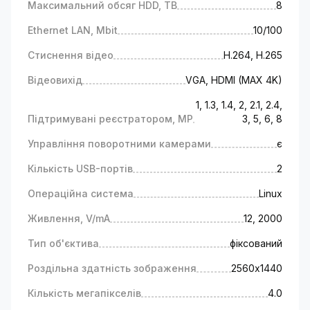
Максимальний обсяг HDD, TB
8
Ethernet LAN, Mbit
10/100
Стиснення відео
H.264, H.265
Відеовихід
VGA, HDMI (MAX 4K)
1, 1.3, 1.4, 2, 2.1, 2.4,
Підтримувані реєстратором, MP
3, 5, 6, 8
Управління поворотними камерами
є
Кількість USB-портів
2
Операційна система
Linux
Живлення, V/mA
12, 2000
Тип об'єктива
фіксований
Роздільна здатність зображення
2560х1440
Кількість мегапікселів
4.0