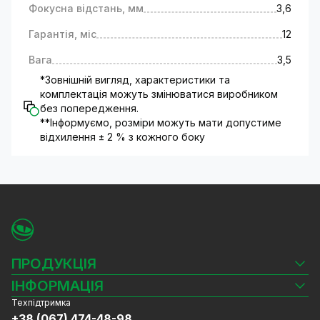
Фокусна відстань, мм
3,6
Гарантія, міс
12
Вага
3,5
*Зовнішній вигляд, характеристики та
комплектація можуть змінюватися виробником
без попередження.
**Інформуємо, розміри можуть мати допустиме
відхилення ± 2 % з кожного боку
ПРОДУКЦІЯ
Камери відеоспостереження
ІНФОРМАЦІЯ
Відеореєстратори
Техпідтримка
Блог
Комплекти відеоспостереження
+38 (067) 474-48-98