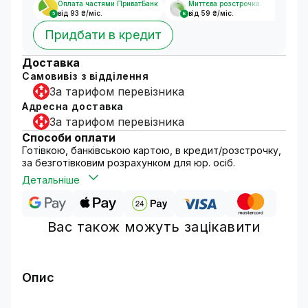
Оплата частями ПриватБанк
Миттєва розстрочка
від 93 ₴/міс.
від 59 ₴/міс.
5
8
Придбати в кредит
Доставка
Самовивіз з відділення
За тарифом перевізника
Адресна доставка
За тарифом перевізника
Способи оплати
Готівкою, банківською картою, в кредит/розстрочку,
за безготівковим розрахунком для юр. осіб.
Детальніше
Вас також можуть зацікавити
Опис
Комплект монтажного кріплення камери на