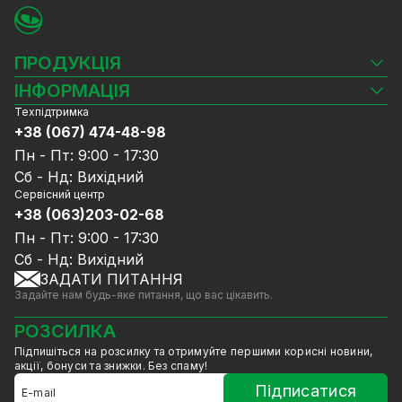
ПРОДУКЦІЯ
Камери відеоспостереження
ІНФОРМАЦІЯ
Відеореєстратори
Техпідтримка
Блог
Комплекти відеоспостереження
+38 (067) 474-48-98
Доставка та оплата
СКУД
Пн - Пт: 9:00 - 17:30
Гарантія та Сервісне обслуговування
Джерела живлення
Сб - Нд: Вихідний
Політика конфіденційності
Мережеве обладнання
Сервісний центр
Договір публічної оферти
+38 (063)203-02-68
Ноутбуки та комп'ютери
Співпраця
Аксесуари
Пн - Пт: 9:00 - 17:30
Послуги
Акції
Сб - Нд: Вихідний
Калькулятор розрахунку обсягу HDD
ЗАДАТИ ПИТАННЯ
Знижені в ціні товари
Задайте нам будь-яке питання, що вас цікавить.
GreenVision знижки
Мерч від GreenVision
РОЗСИЛКА
Товари для дому
Підпишіться на розсилку та отримуйте першими корисні новини,
Товари зняті з виробництва
акції, бонуси та знижки. Без спаму!
Підписатися