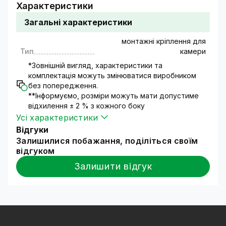
стовп. У комплект входить металеве
Характеристики
кріплення з отворами під кронштейн камери
Загальні характеристики
та болти для встановлення. *Металеві хомути
та герметична коробка для з'єднання кабелів у
монтажні кріплення для
комплект не входять і придбаваються
Тип
камери
окремо.*
*Зовнішній вигляд, характеристики та
комплектація можуть змінюватися виробником
без попередження.
**Інформуємо, розміри можуть мати допустиме
відхилення ± 2 % з кожного боку
Усі характеристики
Відгуки
Залишилися побажання, поділіться своїм
відгуком
Залишити відгук