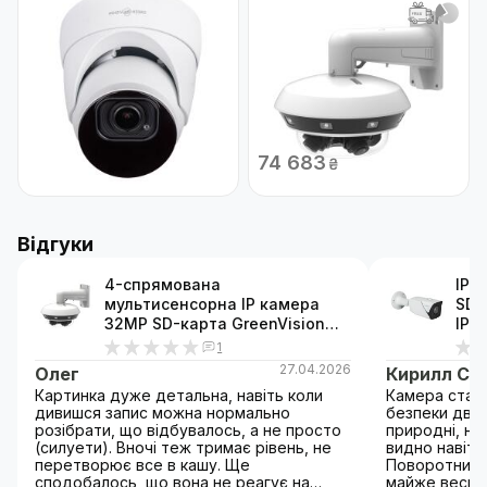
В наявності
Немає в наявності
IP камера вулична купольна
4-спрямована
5MP SD-карта GreenVision
мультисенсорна IP камера
GV-188-IP-IF-DOS50-30 VMA
32MP SD-карта GreenVision
(Ultra AI)
GV-197-IP-I-DOS32-50 (Ultra
Код: 21929
AI)
Код: 24729
9 077
74 683
₴
₴
Відгуки
4-спрямована
IP 
мультисенсорна IP камера
SD-
32MP SD-карта GreenVision
IP-I
GV-197-IP-I-DOS32-50 (Ultra AI)
1
27.04.2026
Олег
Кирилл Св
Картинка дуже детальна, навіть коли
Камера стал
дивишся запис можна нормально
безпеки двор
розібрати, що відбувалось, а не просто
природні, ні
(силуети). Вночі теж тримає рівень, не
видно навіть 
перетворює все в кашу. Ще
Поворотний 
сподобалось, що вона не реагує на
майже весь п