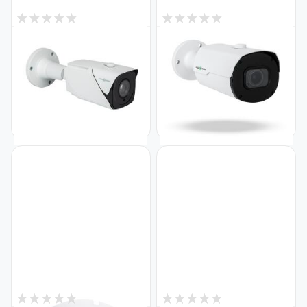
4
1
В наявності
В наявності
IP камера вулична 5MP POE
IP камера вулична 5MP POE
SD-карта GreenVision GV-
SD-карта GreenVision GV-
184-IP-IF-COS50-80 VMA
173-IP-IF-COS50-30 VMA
(Ultra AI)
(Ultra AI)
Код: 21339
Код: 19747
11 882
8 599
₴
₴
1
1