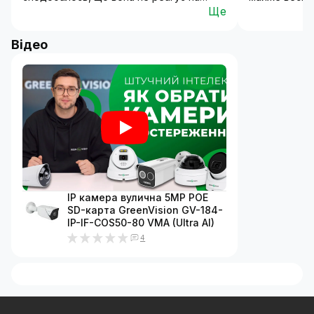
всяку дрібницю типу тіней сповіщення
зайві сповіще
Ще
приходять більш по ділу.
дійсно важли
дощ та вітер
непомітний.
Відео
обрав саме 
IP камера вулична 5MP POE
SD-карта GreenVision GV-184-
IP-IF-COS50-80 VMA (Ultra AI)
4
Чому функція розпізнавання автомобільних
номерів стає важливою і затребуваною
технологією в сучасних системах