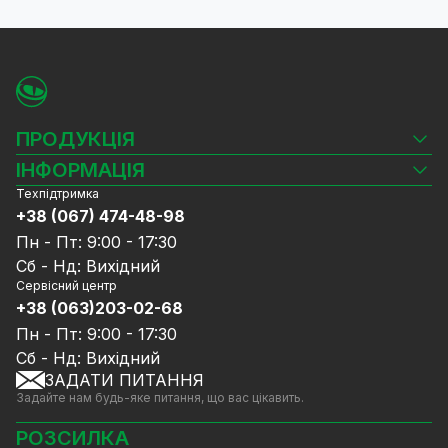
ПРОДУКЦІЯ
Камери відеоспостереження
ІНФОРМАЦІЯ
Відеореєстратори
Техпідтримка
Блог
Комплекти відеоспостереження
+38 (067) 474-48-98
Доставка та оплата
СКУД
Пн - Пт: 9:00 - 17:30
Гарантія та Сервісне обслуговування
Джерела живлення
Сб - Нд: Вихідний
Політика конфіденційності
Мережеве обладнання
Сервісний центр
Договір публічної оферти
+38 (063)203-02-68
Ноутбуки та комп'ютери
Співпраця
Аксесуари
Пн - Пт: 9:00 - 17:30
Послуги
Акції
Сб - Нд: Вихідний
Калькулятор розрахунку обсягу HDD
ЗАДАТИ ПИТАННЯ
Знижені в ціні товари
Задайте нам будь-яке питання, що вас цікавить.
GreenVision знижки
Мерч від GreenVision
РОЗСИЛКА