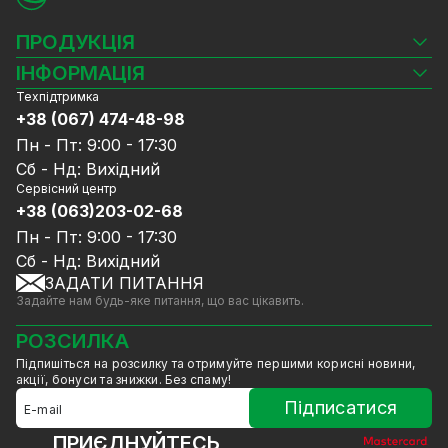
ПРОДУКЦІЯ
Камери відеоспостереження
ІНФОРМАЦІЯ
Відеореєстратори
Техпідтримка
Блог
Комплекти відеоспостереження
+38 (067) 474-48-98
Доставка та оплата
СКУД
Пн - Пт: 9:00 - 17:30
Гарантія та Сервісне обслуговування
Джерела живлення
Сб - Нд: Вихідний
Політика конфіденційності
Мережеве обладнання
Сервісний центр
Договір публічної оферти
+38 (063)203-02-68
Ноутбуки та комп'ютери
Співпраця
Аксесуари
Пн - Пт: 9:00 - 17:30
Послуги
Акції
Сб - Нд: Вихідний
Калькулятор розрахунку обсягу HDD
ЗАДАТИ ПИТАННЯ
Знижені в ціні товари
Задайте нам будь-яке питання, що вас цікавить.
GreenVision знижки
Мерч від GreenVision
РОЗСИЛКА
Товари для дому
Підпишіться на розсилку та отримуйте першими корисні новини,
Товари зняті з виробництва
акції, бонуси та знижки. Без спаму!
Підписатися
ПРИЄДНУЙТЕСЬ