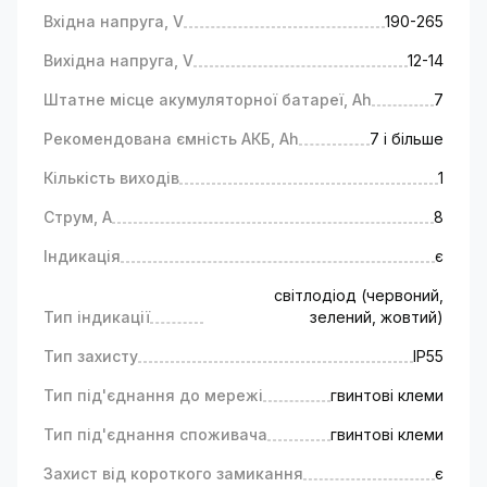
Вхідна напруга, V
190-265
Вихідна напруга, V
12-14
Штатне місце акумуляторної батареї, Ah
7
Рекомендована ємність АКБ, Ah
7 і більше
Кількість виходів
1
Струм, А
8
Індикація
є
світлодіод (червоний,
Тип індикації
зелений, жовтий)
Тип захисту
IP55
Тип під'єднання до мережі
гвинтові клеми
Тип під'єднання споживача
гвинтові клеми
Захист від короткого замикання
є