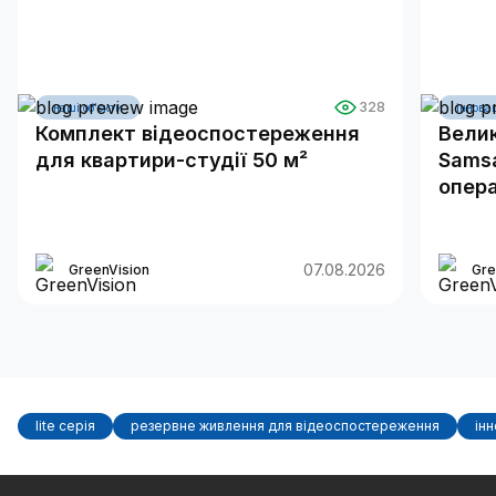
328
наші об'єкти
інновац
Комплект відеоспостереження
Велик
для квартири-студії 50 м²
Samsa
опера
07.08.2026
GreenVision
Gre
lite серія
резервне живлення для відеоспостереження
інн