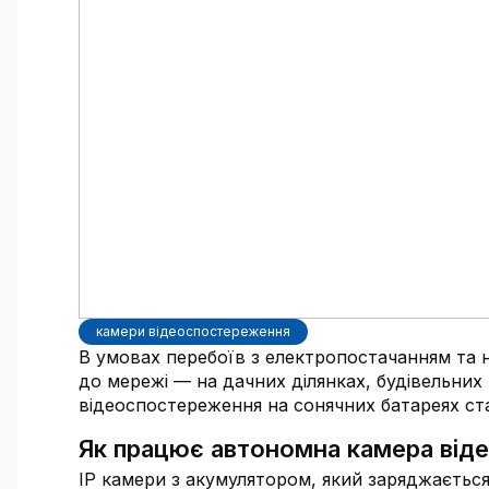
камери відеоспостереження
В умовах перебоїв з електропостачанням та н
до мережі — на дачних ділянках, будівельних
відеоспостереження на сонячних батареях с
Як працює автономна камера віде
IP камери з акумулятором, який заряджаєтьс