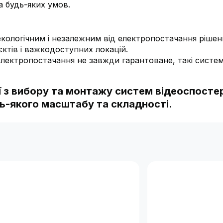
а будь-яких умов.
екологічним і незалежним від електропостачання рішен
єктів і важкодоступних локацій.
 електропостачання не завжди гарантоване, такі систе
ії з вибору та монтажу систем відеоспост
дь-якого масштабу та складності.