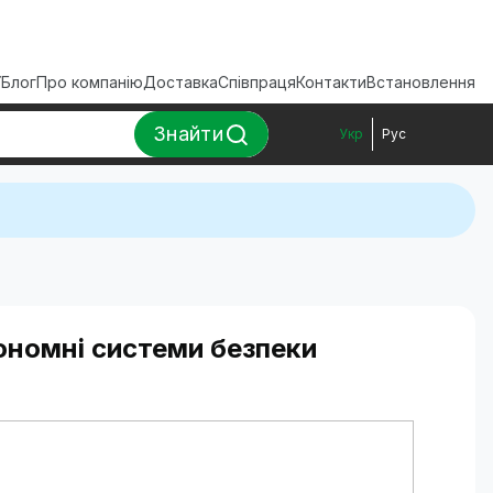
ї
Блог
Про компанію
Доставка
Співпраця
Контакти
Встановлення
Знайти
Укр
Рус
ономні системи безпеки