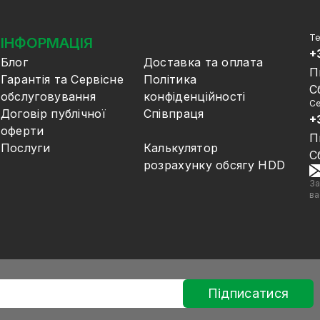
Те
ІНФОРМАЦІЯ
+
Блог
Доставка та оплата
П
Гарантія та Сервісне
Політика
С
обслуговування
конфіденційності
Се
Договір публічної
Співпраця
+
оферти
П
Послуги
Калькулятор
С
розрахунку обсягу HDD
За
ва
Підписатися