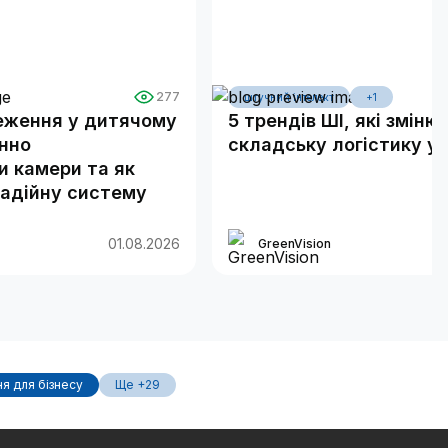
277
штучний інтелект
+1
еження у дитячому
5 трендів ШІ, які зміню
онно
складську логістику у 
 камери та як
надійну систему
01.08.2026
GreenVision
я для бізнесу
Ще +29