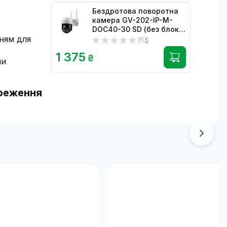
Бездротова поворотна
камера GV-202-IP-M-
DOС40-30 SD (без блоку
ням для
живлення)
5
1 375
₴
ми
ереження