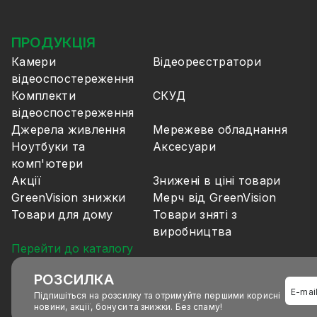
ПРОДУКЦІЯ
Камери
Відеореєстратори
відеоспостереження
Комплекти
СКУД
відеоспостереження
Джерела живлення
Мережеве обладнання
Ноутбуки та
Аксесуари
комп'ютери
Акції
Знижені в ціні товари
GreenVision знижки
Мерч від GreenVision
Товари для дому
Товари зняті з
виробництва
Перейти до каталогу
РОЗСИЛКА
Підпишіться на розсилку та отримуйте першими корисні
новини, акції, бонуси та знижки. Без спаму!