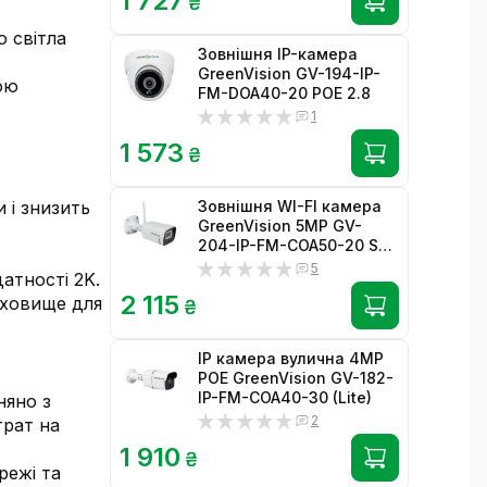
1 727
₴
 світла
Зовнішня IP-камера
GreenVision GV-194-IP-
ою
FM-DOA40-20 POE 2.8
1
1 573
₴
 і знизить
Зовнішня WI-FI камера
GreenVision 5МР GV-
204-IP-FM-COA50-20 SD
.
(Lite) (без блоку
5
атності 2K.
живлення)
2 115
сховище для
₴
IP камера вулична 4MP
POE GreenVision GV-182-
IP-FM-COA40-30 (Lite)
няно з
2
трат на
1 910
₴
режі та