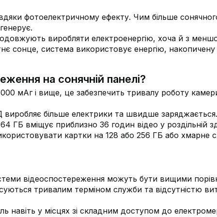
авдяки фотоелектричному ефекту. Чим більше сонячного
 генерує.
родовжують виробляти електроенергію, хоча й з менш
утнє сонце, система використовує енергію, накопичену
еження на сонячній панелі?
00 мАг і вище, це забезпечить тривалу роботу камери
 виробляє більше електрики та швидше заряджається
64 ГБ вміщує приблизно 36 годин відео у роздільній зд
икористовувати картки на 128 або 256 ГБ або хмарне 
истеми відеоспостереження можуть бути вищими порів
суються тривалим терміном служби та відсутністю ви
ль навіть у місцях зі складним доступом до електроме