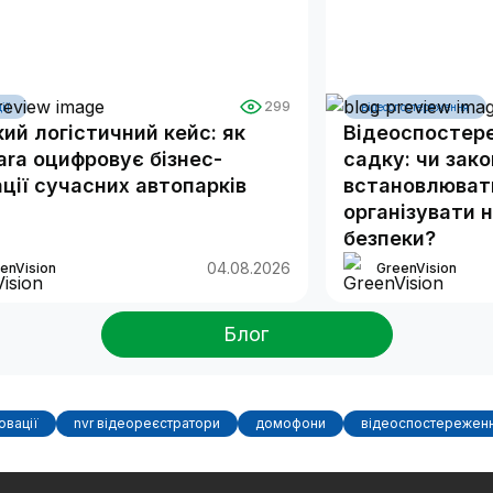
299
ії
відеоспостереження
ий логістичний кейс: як
Відеоспостер
ra оцифровує бізнес-
садку: чи зак
ції сучасних автопарків
встановлювати
організувати 
безпеки?
04.08.2026
enVision
GreenVision
Блог
овації
nvr відеореєстратори
домофони
відеоспостереженн