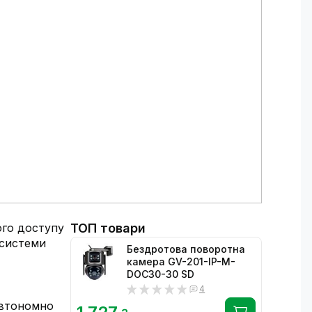
ого доступу
ТОП товари
 системи
Бездротова поворотна
камера GV-201-IP-M-
DOС30-30 SD
4
автономно