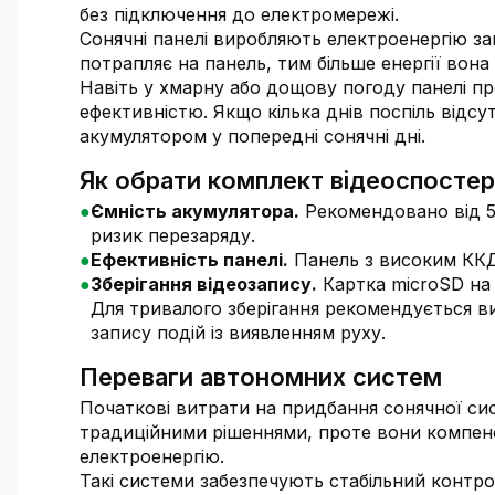
без підключення до електромережі.
Сонячні панелі виробляють електроенергію з
потрапляє на панель, тим більше енергії вона
Навіть у хмарну або дощову погоду панелі п
ефективністю. Якщо кілька днів поспіль відс
акумулятором у попередні сонячні дні.
Як обрати комплект відеоспостер
Ємність акумулятора.
Рекомендовано від 50
ризик перезаряду.
Ефективність панелі.
Панель з високим ККД
Зберігання відеозапису.
Картка microSD на 
Для тривалого зберігання рекомендується в
запису подій із виявленням руху.
Переваги автономних систем
Початкові витрати на придбання сонячної с
традиційними рішеннями, проте вони компен
електроенергію.
Такі системи забезпечують стабільний контро