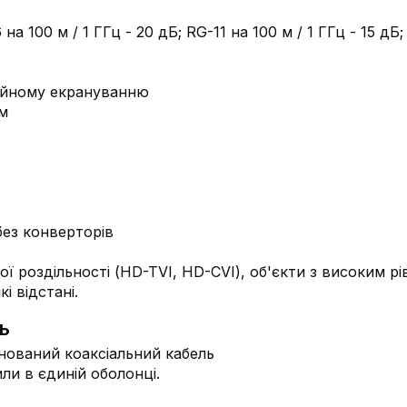
на 100 м / 1 ГГц - 20 дБ; RG-11 на 100 м / 1 ГГц - 15 дБ
війному екрануванню
ам
без конверторів
в
ої роздільності (HD-TVI, HD-CVI), об'єкти з високим р
і відстані.
ь
ли в єдиній оболонці.