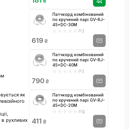
181
₴
Патчкорд комбінований
по кручений парі GV-RJ-
45+DC-30M
1
619
₴
Патчкорд комбінований
по кручений парі GV-RJ-
45+DC-40M
1
им
790
₴
овується як
Патчкорд комбінований
по кручений парі GV-RJ-
евізійного
45+DC-20M
0
ції,
411
 в рухливих
₴