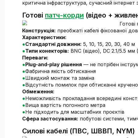
критична інфраструктура, сучасний інтернет
Готові
патч-корди
(відео + живле
Конструкція:
преобжаті кабелі фіксованої до
Характеристики:
Стандартні довжини:
5, 10, 15, 20, 30, 40 м
Типи конекторів:
BNC (відео), DC 2.1/5.5 мм 
Переваги:
Plug-and-play рішення
— не потрібен інстру
Фабрична якість обтискання
Швидкий монтаж та заміна
Відсутність помилок при обтисканні кручено
Обмеження:
Неможливість прокладання всередині конст
Вища вартість погонного метра
Не підходить для масштабних проєктів
Сфера застосування:
побутові системи, тимч
Силові кабелі (ПВС, ШВВП, NYM)