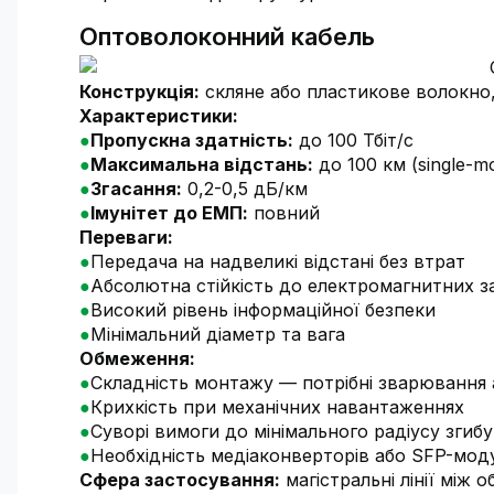
Оптоволоконний кабель
Конструкція:
скляне або пластикове волокно,
Характеристики:
Пропускна здатність:
до 100 Тбіт/с
Максимальна відстань:
до 100 км (single-m
Згасання:
0,2-0,5 дБ/км
Імунітет до ЕМП:
повний
Переваги:
Передача на надвеликі відстані без втрат
Абсолютна стійкість до електромагнитних з
Високий рівень інформаційної безпеки
Мінімальний діаметр та вага
Обмеження:
Складність монтажу — потрібні зварювання 
Крихкість при механічних навантаженнях
Суворі вимоги до мінімального радіусу згиб
Необхідність медіаконверторів або SFP-моду
Сфера застосування:
магістральні лінії між