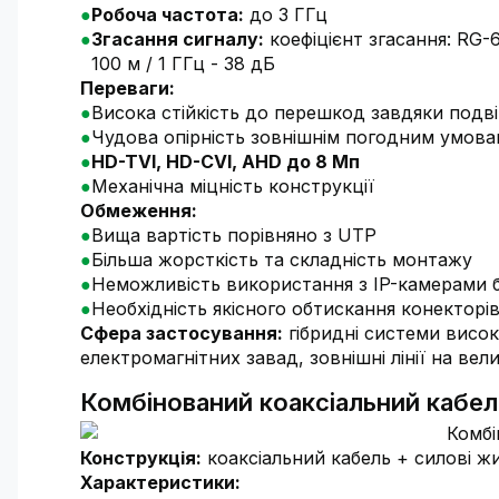
Робоча частота:
до 3 ГГц
Згасання сигналу:
коефіцієнт згасання: RG-6 
100 м / 1 ГГц - 38 дБ
Переваги:
Висока стійкість до перешкод завдяки под
Чудова опірність зовнішнім погодним умов
HD-TVI, HD-CVI, AHD до 8 Мп
Механічна міцність конструкції
Обмеження:
Вища вартість порівняно з UTP
Більша жорсткість та складність монтажу
Неможливість використання з IP-камерами 
Необхідність якісного обтискання конекторі
Сфера застосування:
гібридні системи висок
електромагнітних завад, зовнішні лінії на велик
Комбінований коаксіальний кабел
Конструкція:
коаксіальний кабель + силові жи
Характеристики: