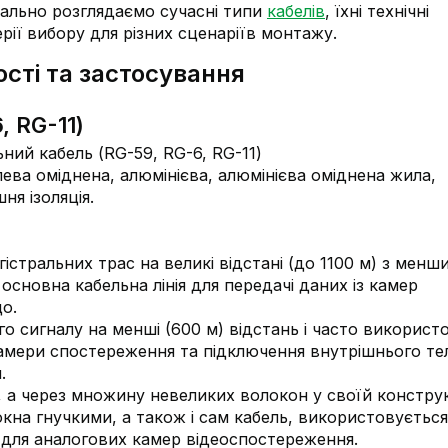
ально розглядаємо сучасні типи
кабелів
, їхні технічні
рії вибору для різних сценаріїв монтажу.
ості та застосування
, RG-11)
ева оміднена, алюмінієва, алюмінієва оміднена жила,
ня ізоляція.
стральних трас на великі відстані (до 1100 м) з менш
основна кабельна лінія для передачі даних із камер
о.
о сигналу на менші (600 м) відстань і часто використ
камери спостереження та підключення внутрішнього тел
.
, а через множину невеликих волокон у своїй конструк
кна гнучкими, а також і сам кабель, використовується
) для аналогових камер відеоспостереження.