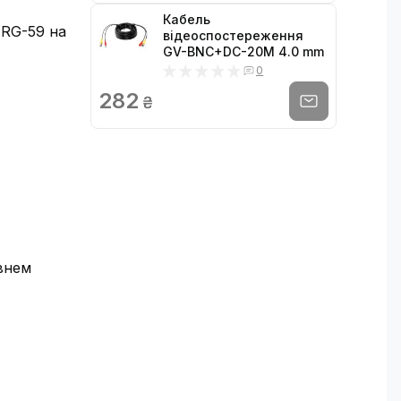
Кабель
; RG-59 на
відеоспостереження
GV-BNC+DC-20M 4.0 mm
0
282
₴
івнем