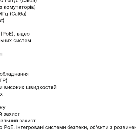
10 Гбіт/с (Cat6a)
з комутаторів)
МГц (Cat6a)
t)
(PoE), відео
льних систем
і
 обладнання
TP)
ки високих швидкостей
ях
жу
й захист
альний захист
 PoE, інтегровані системи безпеки, об'єкти з розвин