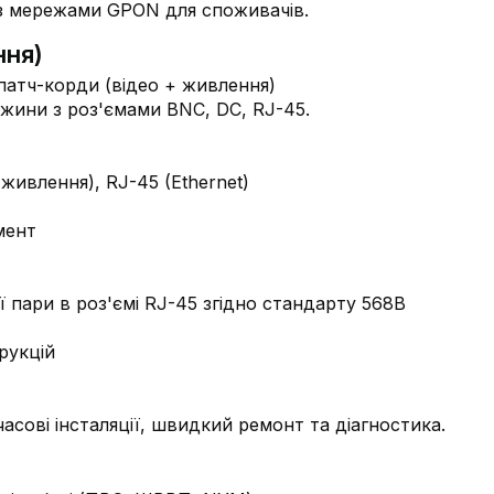
 з мережами GPON для споживачів.
ння)
вжини з роз'ємами BNC, DC, RJ-45.
(живлення), RJ-45 (Ethernet)
мент
ї пари в роз'ємі RJ-45 згідно стандарту 568В
рукцій
асові інсталяції, швидкий ремонт та діагностика.