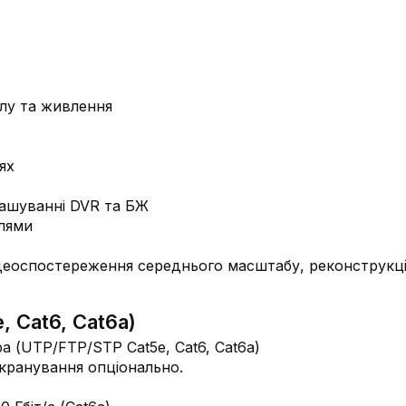
алу та живлення
ях
ташуванні DVR та БЖ
елями
деоспостереження середнього масштабу, реконструкці
 Cat6, Cat6a)
кранування опціонально.