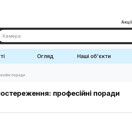
Акці
Камера
ті
Огляд
Наші об'єкти
есійні поради
постереження: професійні поради