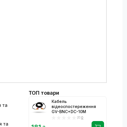
ТОП товари
Кабель
я та
відеоспостереження
GV-BNC+DC-10M
0
я та