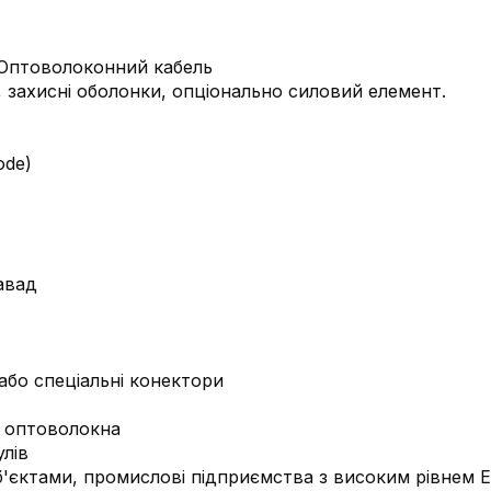
 захисні оболонки, опціонально силовий елемент.
ode)
авад
або спеціальні конектори
у оптоволокна
лів
 об'єктами, промислові підприємства з високим рівнем 