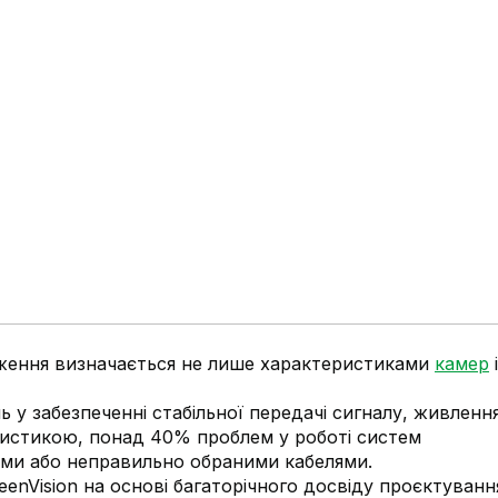
еження визначається не лише характеристиками
камер
і
ь у забезпеченні стабільної передачі сигналу, живленн
атистикою,
понад 40% проблем
у роботі систем
ними або неправильно обраними кабелями.
eenVision
на основі багаторічного досвіду проєктуванн