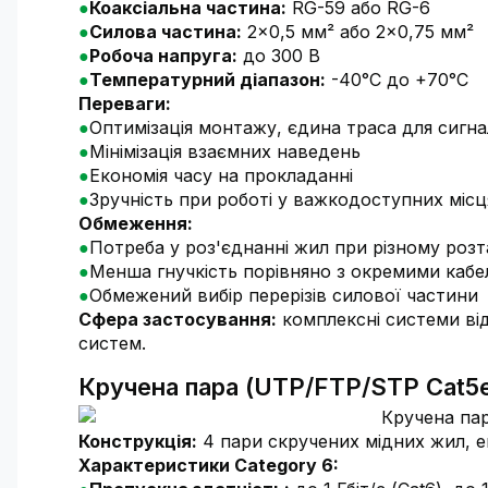
Коаксіальна частина:
RG-59 або RG-6
Силова частина:
2×0,5 мм² або 2×0,75 мм²
Робоча напруга:
до 300 В
Температурний діапазон:
-40°C до +70°C
Переваги:
Оптимізація монтажу, єдина траса для сигн
Мінімізація взаємних наведень
Економія часу на прокладанні
Зручність при роботі у важкодоступних місц
Обмеження:
Потреба у роз'єднанні жил при різному роз
Менша гнучкість порівняно з окремими каб
Обмежений вибір перерізів силової частини
Сфера застосування:
комплексні системи ві
систем.
Кручена пара (UTP/FTP/STP Cat5e,
Конструкція:
4 пари скручених мідних жил, е
Характеристики Category 6: