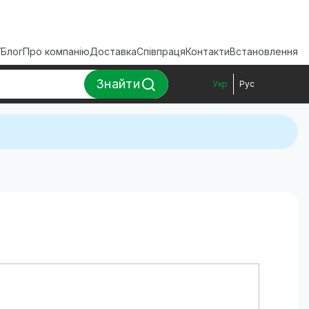
ї
Блог
Про компанію
Доставка
Співпраця
Контакти
Встановлення
Знайти
Укр
Рус