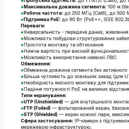
Пропускна здатність:
до 1 Гбіт/с (Cat6), до 
Максимальна довжина сегмента:
100 м (бе
Робоча частота:
до 250 МГц (Cat6), до 500 
Підтримка PoE:
до 90 Вт (PoE++, IEEE 802.3b
Переваги:
Універсальність - передача даних, живлення 
Можливість побудови структурованих кабе
Простота монтажу та обтискання
Нижча вартість при високій функціональност
Можливість використання наявної ЛВС
Обмеження:
Обмежена довжина сегмента без активного
Більша чутливість до зовнішніх завад (для U
Необхідність якісного монтажу для підтрим
Падіння потужності PoE на великих відстан
Типи екранування:
UTP (Unshielded)
— для внутрішнього монта
FTP (Foiled)
— фольгирований екран, базови
STP (Shielded)
— екран кожної пари, максим
Сфера застосування:
IP-камери з підтримкою
мережевою інфраструктурою.