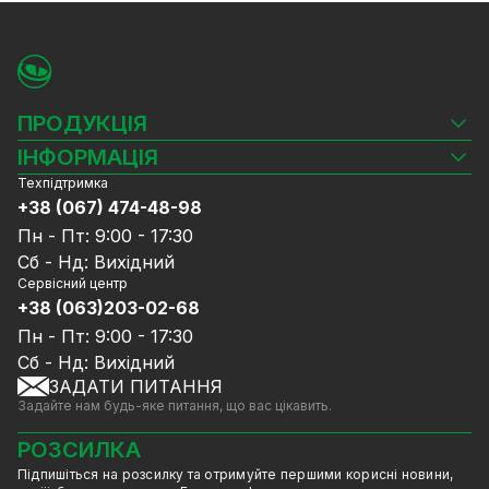
ПРОДУКЦІЯ
Камери відеоспостереження
ІНФОРМАЦІЯ
Відеореєстратори
Техпідтримка
Блог
Комплекти відеоспостереження
+38 (067) 474-48-98
Доставка та оплата
СКУД
Пн - Пт: 9:00 - 17:30
Гарантія та Сервісне обслуговування
Джерела живлення
Сб - Нд: Вихідний
Політика конфіденційності
Мережеве обладнання
Сервісний центр
Договір публічної оферти
+38 (063)203-02-68
Ноутбуки та комп'ютери
Співпраця
Аксесуари
Пн - Пт: 9:00 - 17:30
Послуги
Акції
Сб - Нд: Вихідний
Калькулятор розрахунку обсягу HDD
ЗАДАТИ ПИТАННЯ
Знижені в ціні товари
Задайте нам будь-яке питання, що вас цікавить.
GreenVision знижки
Мерч від GreenVision
РОЗСИЛКА
Товари для дому
Підпишіться на розсилку та отримуйте першими корисні новини,