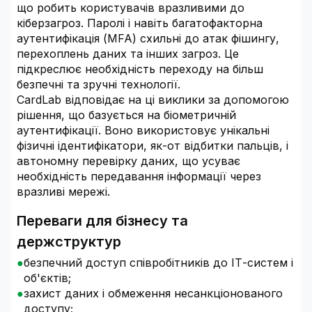
що робить користувачів вразливими до
кіберзагроз. Паролі і навіть багатофакторна
аутентифікація (MFA) схильні до атак фішингу,
перехоплень даних та інших загроз. Це
підкреслює необхідність переходу на більш
безпечні та зручні технології.
CardLab відповідає на ці виклики за допомогою
рішення, що базується на біометричній
аутентифікації. Воно використовує унікальні
фізичні ідентифікатори, як-от відбитки пальців, і
автономну перевірку даних, що усуває
необхідність передавання інформації через
вразливі мережі.
Переваги для бізнесу та
держструктур
безпечний доступ співробітників до ІТ-систем і
об'єктів;
захист даних і обмеження несанкціонованого
доступу;