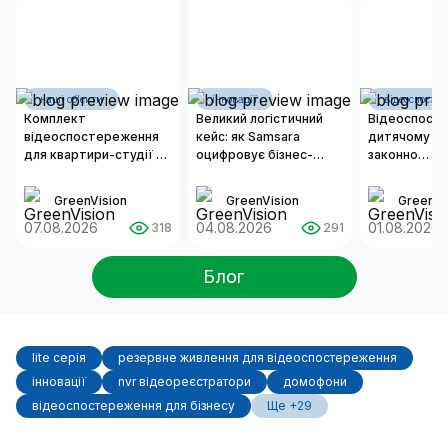
наші об'єкти
інновації
відеоспосте
Комплект
Великий логістичний
Відеоспост
відеоспостереження
кейс: як Samsara
дитячому са
для квартири-студії 50
оцифровує бізнес-
законно
м²
операції сучасних
встановлюв
автопарків
та як органі
GreenVision
GreenVision
GreenVi
надійну сис
07.08.2026
04.08.2026
безпеки?
01.08.2026
318
291
Блог
lite серія
резервне живлення для відеоспостереження
інновації
nvr відеореєстратори
домофони
відеоспостереження для бізнесу
Ще +29