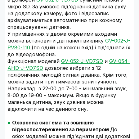
мікро SD. За умовою під'єднання датчика руху
на додаткову камеру, фото і відеозапис
архівуватиметься автоматично при кожному
спрацьовуванні датчика.
У приміщеннях з двома окремими входами
можна встановити дві панелі виклику
GV-002-J-
PV80-110
(по одній на кожен вхід) і під'єднати їх
до відеодомофона.
Функціонал моделей
GV-052-J-VD7SD
и
GV-054-
AHD-J-VD7SD
дозволяє вибрати з 12
поліфонічних мелодій сигнал дзвінка. Крім того,
можна задати три тимчасові зони гучності.
Наприклад, з 22-00 до 7-00 - мінімальний звук,
8-00 до 19-00 - максимум. Якщо в будинку
маленька дитина, звук дзвінка можна
відключити на час денного сну.
Охоронна система та зовнішнє
відеоспостереження за периметром
До
обох моделей можна під'єднати дві додаткові