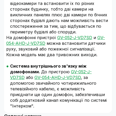
відеокамери та встановити їх по різних
сторонах будинку, тобто дві камери на
викличних панелях плюс дві камери по бічних
сторонах будівлі дають нам можливість вести
спостереження за тим, що відбувається по
периметру будівлі або споруди.
На домофонні пристрої
GV-052-J-VD7SD
и
GV-
054-AHD-J-VD7SD
можна встановити датчики
руху, звуковий або пожежної сигналізації.
Кожна модель має два тривожних виходи.
Система внутрішнього зв'язку між
домофонами.
До пристрою
GV-052-J-
VD7SD
або
GV-054-AHD-J-VD7SD
, за
допомогою звичайного чотирижильного
телевізійного кабелю, є можливість
приєднати ще один домофон, забезпечивши
собі додатковий канал комунікації по системі
"Інтерком".