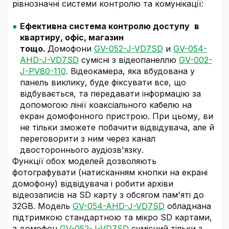
рівнозначні системи контролю та комунікації:
Ефективна система контролю доступу
в
квартиру, офіс, магазин
тощо.
Домофони
GV-052-J-VD7SD
и
GV-054-
AHD-J-VD7SD
сумісні з відеопанеллю
GV-002-
J-PV80-110
. Відеокамера, яка вбудована у
панель виклику, буде фіксувати все, що
відбувається, та передавати інформацію за
допомогою лінії коаксіального кабелю на
екран домофонного пристрою. При цьому, ви
не тільки зможете побачити відвідувача, але й
переговорити з ним через канал
двостороннього аудіозв'язку.
Функції обох моделей дозволяють
фотографувати (натисканням кнопки на екрані
домофону) відвідувача і робити архіви
відеозаписів на SD карту з обсягом пам'яті до
32GB. Модель
GV-054-AHD-J-VD7SD
обладнана
підтримкою стандартною та мікро SD картами,
а домофон
GV-052-J-VD7SD
сумісний тільки з