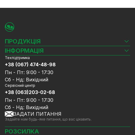
ПРОДУКЦІЯ
Камери відеоспостереження
ІНФОРМАЦІЯ
Відеореєстратори
Техпідтримка
Блог
Комплекти відеоспостереження
+38 (067) 474-48-98
Доставка та оплата
СКУД
Пн - Пт: 9:00 - 17:30
Гарантія та Сервісне обслуговування
Джерела живлення
Сб - Нд: Вихідний
Політика конфіденційності
Мережеве обладнання
Сервісний центр
Договір публічної оферти
+38 (063)203-02-68
Ноутбуки та комп'ютери
Співпраця
Аксесуари
Пн - Пт: 9:00 - 17:30
Послуги
Акції
Сб - Нд: Вихідний
Калькулятор розрахунку обсягу HDD
ЗАДАТИ ПИТАННЯ
Знижені в ціні товари
Задайте нам будь-яке питання, що вас цікавить.
GreenVision знижки
Мерч від GreenVision
РОЗСИЛКА