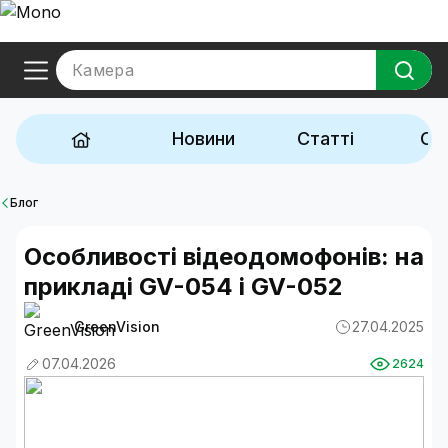
Камера
Новини
Статті
Ог
Блог
Особливості відеодомофонів: на
прикладі GV-054 і GV-052
GreenVision
27.04.2025
07.04.2026
2624