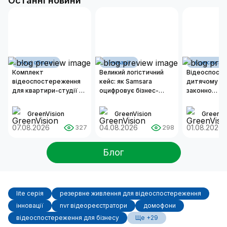
Останні новини
наші об'єкти
інновації
відеоспосте
Комплект
Великий логістичний
Відеоспост
відеоспостереження
кейс: як Samsara
дитячому са
для квартири-студії 50
оцифровує бізнес-
законно
м²
операції сучасних
встановлюв
автопарків
та як органі
GreenVision
GreenVision
GreenVi
надійну сис
07.08.2026
04.08.2026
безпеки?
01.08.2026
327
298
Блог
lite серія
резервне живлення для відеоспостереження
інновації
nvr відеореєстратори
домофони
відеоспостереження для бізнесу
Ще +29