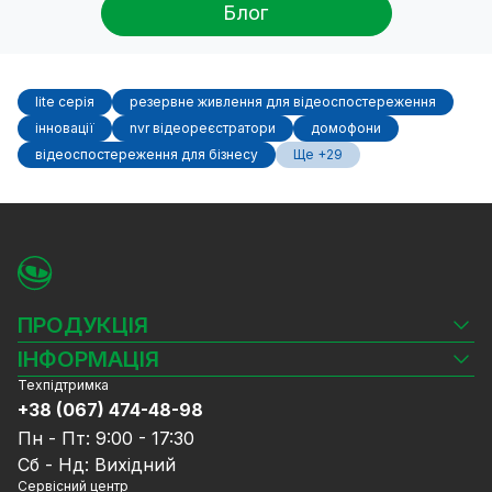
Блог
lite серія
резервне живлення для відеоспостереження
інновації
nvr відеореєстратори
домофони
відеоспостереження для бізнесу
Ще +29
ПРОДУКЦІЯ
Камери відеоспостереження
ІНФОРМАЦІЯ
Відеореєстратори
Техпідтримка
Блог
Комплекти відеоспостереження
+38 (067) 474-48-98
Доставка та оплата
СКУД
Пн - Пт: 9:00 - 17:30
Гарантія та Сервісне обслуговування
Джерела живлення
Сб - Нд: Вихідний
Політика конфіденційності
Мережеве обладнання
Сервісний центр