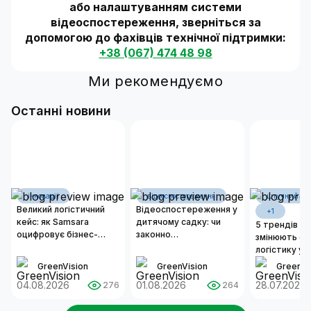
або налаштуванням системи
відеоспостереження, зверніться за
допомогою до фахівців технічної підтримки:
+38 (067) 474 48 98
Ми рекомендуємо
Останні новини
інновації
відеоспостереження
штучний інт
Великий логістичний
Відеоспостереження у
+1
кейс: як Samsara
дитячому садку: чи
5 трендів ШІ,
оцифровує бізнес-
законно
змінюють ск
операції сучасних
встановлювати камери
логістику у 
автопарків
та як організувати
GreenVision
GreenVision
GreenVi
надійну систему
04.08.2026
безпеки?
01.08.2026
28.07.2026
276
264