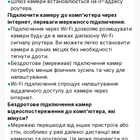
Шлюз камери встановлюється на IP-адресу
роутера.
Підключити камеру до комп'ютера через
інтернет, переваги мережного підключення:
Підключення через Wi-Fi дозволяє розміщувати
камери будь-де в межах діапазону Wi-Fi
сигналу роутера. Ви можете легко встановити
камери в різних місцях без необхідності
тягнути дроти.
Бездротове (мережеве) підключення камер
потребує менше фізичних зусиль та часу для
налаштування.
Wi-Fi підключення спрощує налаштування
віддаленого доступу до камери через
інтернет.
Бездротове підключення камер
відеоспостереження до комп'ютера, які
мінуси?
Мережеві перешкоди від інших пристроїв або
стін, особливо у разі далекої дистанції між
камерою та роутером. Це може призвести до