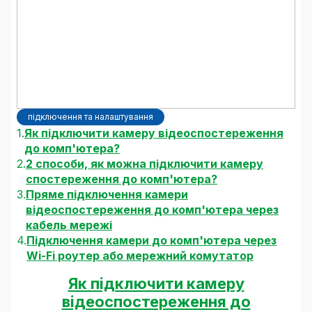
підключення та налаштування
Як підключити камеру відеоспостереження
до комп'ютера?
2 способи, як можна підключити камеру
спостереження до комп'ютера?
Пряме підключення камери
відеоспостереження до комп'ютера через
кабель мережі
Підключення камери до комп'ютера через
Wi-Fi роутер або мережний комутатор
Як підключити камеру
відеоспостереження до