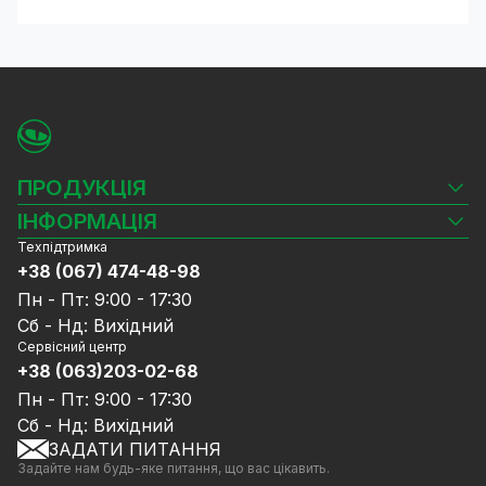
ПРОДУКЦІЯ
Камери відеоспостереження
ІНФОРМАЦІЯ
Відеореєстратори
Техпідтримка
Блог
Комплекти відеоспостереження
+38 (067) 474-48-98
Доставка та оплата
СКУД
Пн - Пт: 9:00 - 17:30
Гарантія та Сервісне обслуговування
Джерела живлення
Сб - Нд: Вихідний
Політика конфіденційності
Мережеве обладнання
Сервісний центр
Договір публічної оферти
+38 (063)203-02-68
Ноутбуки та комп'ютери
Співпраця
Аксесуари
Пн - Пт: 9:00 - 17:30
Послуги
Акції
Сб - Нд: Вихідний
Калькулятор розрахунку обсягу HDD
ЗАДАТИ ПИТАННЯ
Знижені в ціні товари
Задайте нам будь-яке питання, що вас цікавить.
GreenVision знижки